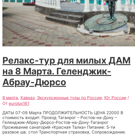
Релакс-тур для милых ДАМ
на 8 Марта. Геленджик-
Абрау-Дюрсо
8 марта
,
Кавказ
,
Экскурсионные туры по России
,
Юг России
/
От
eurolux161
ДАТЫ 07-09 Марта ПРОДОЛЖИТЕЛЬНОСТЬ ЦЕНА 22000 В
стоимость входит: Проезд Таганрог – Ростов-на-Дону –
Геленджик-Абрау-Дюрсо-Ростов-на-Дону-Таганрог
Проживание санаторий «Красная Талка» Питание: 5-ти
разовое шв. стол Транспортная страховка, Сопровождение.