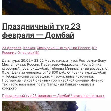
Праздничный тур 23
февраля — Домбай
23 февраля
,
Кавказ
,
Экскурсионные туры по России
,
Юг
России
/ От
eurolux161
Даты тура: 20.02 – 23.02 Место начала тура: Ростов-на-Дону
Места показа: Россия, Карачаево-Черкесская Республика,
курортный посёлок Домбай, Теберда Минимальный возраст: от
0 лет Цена за человека от 16 800 руб. Описание тура Домбай
+ Тебердинский заповедник + Термальные источники.
Программа «В край снежных гор и хвойной синевы» Именно
так часто называют поэты Западный Кавказ- сердцем
которого …
Праздничный тур 23 февраля — Домбай
Читать полностью »