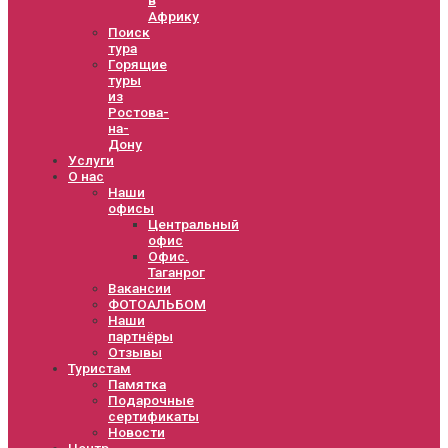
Африку
Поиск
тура
Горящие
туры
из
Ростова-
на-
Дону
Услуги
О нас
Наши
офисы
Центральный
офис
Офис.
Таганрог
Вакансии
ФОТОАЛЬБОМ
Наши
партнёры
Отзывы
Туристам
Памятка
Подарочные
сертификаты
Новости
Центр