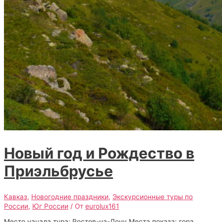
Новый год и Рождество в
Приэльбрусье
Кавказ
,
Новогодние праздники
,
Экскурсионные туры по
России
,
Юг России
/ От
eurolux161
Место начала тура: Ростов-на-Дону Места показа: гора