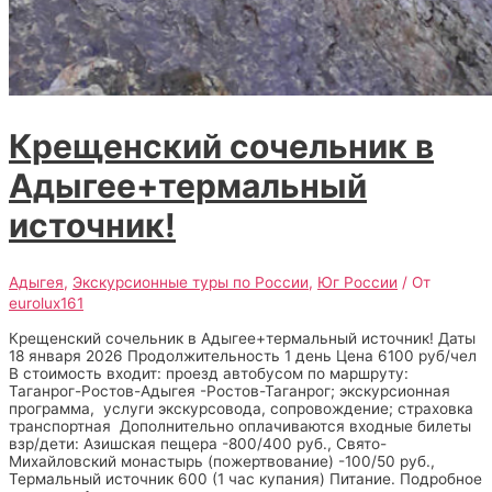
Крещенский сочельник в
Адыгее+термальный
источник!
Адыгея
,
Экскурсионные туры по России
,
Юг России
/ От
eurolux161
Крещенский сочельник в Адыгее+термальный источник! Даты
18 января 2026 Продолжительность 1 день Цена 6100 руб/чел
В стоимость входит: проезд автобусом по маршруту:
Таганрог-Ростов-Адыгея -Ростов-Таганрог; экскурсионная
программа, услуги экскурсовода, сопровождение; страховка
транспортная Дополнительно оплачиваются входные билеты
взр/дети: Азишская пещера -800/400 руб., Свято-
Михайловский монастырь (пожертвование) -100/50 руб.,
Термальный источник 600 (1 час купания) Питание. Подробное