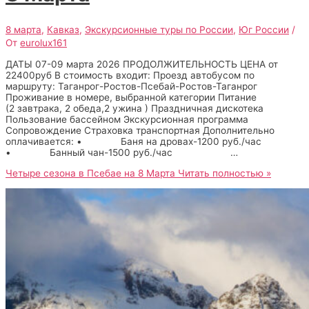
8 марта
,
Кавказ
,
Экскурсионные туры по России
,
Юг России
/
От
eurolux161
ДАТЫ 07-09 марта 2026 ПРОДОЛЖИТЕЛЬНОСТЬ ЦЕНА от
22400руб В стоимость входит: Проезд автобусом по
маршруту: Таганрог-Ростов-Псебай-Ростов-Таганрог
Проживание в номере, выбранной категории Питание
(2 завтрака, 2 обеда,2 ужина ) Праздничная дискотека
Пользование бассейном Экскурсионная программа
Сопровождение Страховка транспортная Дополнительно
оплачивается: • Баня на дровах-1200 руб./час
• Банный чан-1500 руб./час …
Четыре сезона в Псебае на 8 Марта
Читать полностью »