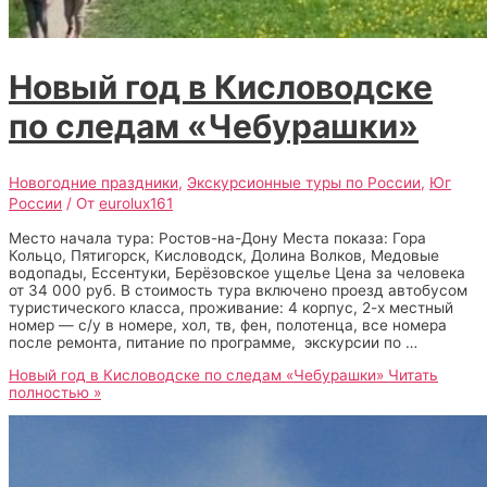
Новый год в Кисловодске
по следам «Чебурашки»
Новогодние праздники
,
Экскурсионные туры по России
,
Юг
России
/ От
eurolux161
Место начала тура: Ростов-на-Дону Места показа: Гора
Кольцо, Пятигорск, Кисловодск, Долина Волков, Медовые
водопады, Ессентуки, Берёзовское ущелье Цена за человека
от 34 000 руб. В стоимость тура включено проезд автобусом
туристического класса, проживание: 4 корпус, 2-х местный
номер — с/у в номере, хол, тв, фен, полотенца, все номера
после ремонта, питание по программе, экскурсии по …
Новый год в Кисловодске по следам «Чебурашки»
Читать
полностью »