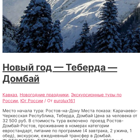
Новый год — Теберда —
Домбай
Кавказ
,
Новогодние праздники
,
Экскурсионные туры по
России
,
Юг России
/ От
eurolux161
Место начала тура: Ростов-на-Дону Места показа: Карачаево-
Черкесская Республика, Теберда, Домбай Цена за человека от
32 500 руб. В стоимость тура включено проезд Ростов-
Домбай-Ростов, проживание в номерах категории
евростандарт, питание по программе (4 завтрака, 2 ужина, 1
обед), экскурсии, ежедневный трансфер в Домбай.