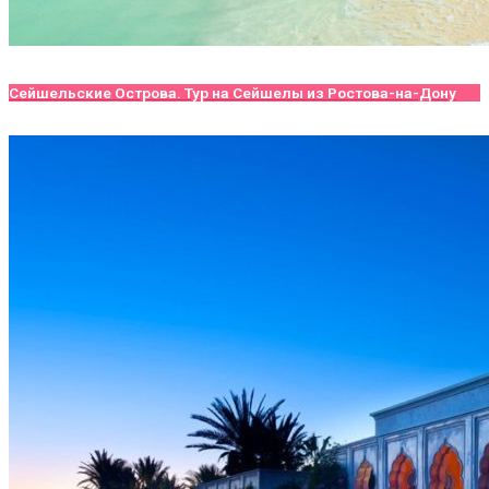
Сейшельские Острова. Тур на Сейшелы из Ростова-на-Дону