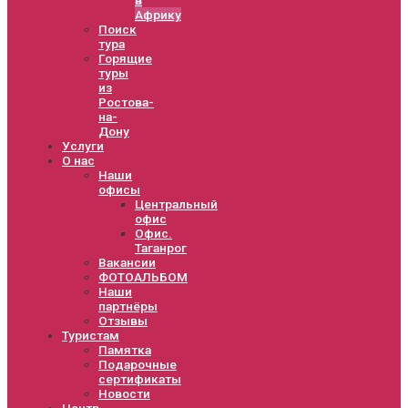
Африку
Поиск
тура
Горящие
туры
из
Ростова-
на-
Дону
Услуги
О нас
Наши
офисы
Центральный
офис
Офис.
Таганрог
Вакансии
ФОТОАЛЬБОМ
Наши
партнёры
Отзывы
Туристам
Памятка
Подарочные
сертификаты
Новости
Центр