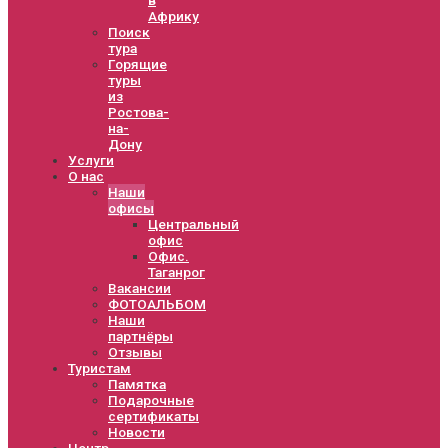
Африку
Поиск
тура
Горящие
туры
из
Ростова-
на-
Дону
Услуги
О нас
Наши
офисы
Центральный
офис
Офис.
Таганрог
Вакансии
ФОТОАЛЬБОМ
Наши
партнёры
Отзывы
Туристам
Памятка
Подарочные
сертификаты
Новости
Центр