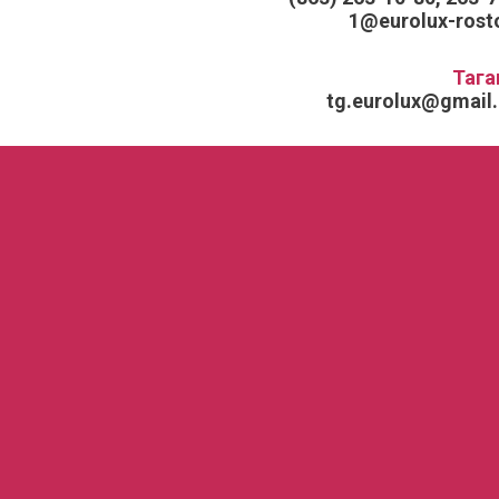
1@eurolux-rosto
Тага
tg.eurolux@gmail