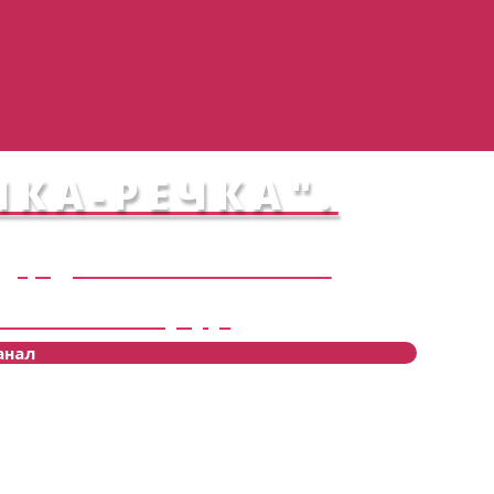
КА-РЕЧКА".
дце Донского казачества!!
ться в атмосферу!
анал