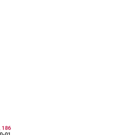
 186
70-01