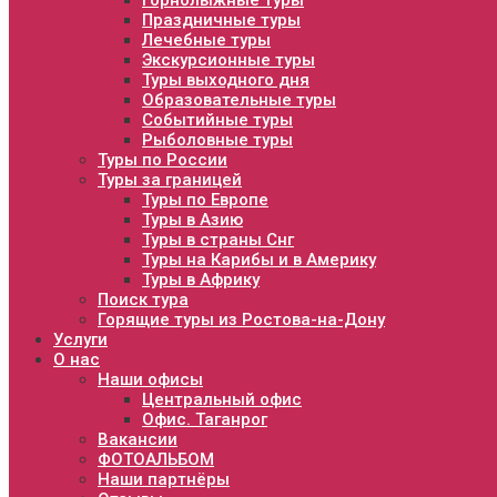
Горнолыжные туры
Праздничные туры
Лечебные туры
Экскурсионные туры
Туры выходного дня
Образовательные туры
Событийные туры
Рыболовные туры
Туры по России
Туры за границей
Туры по Европе
Туры в Азию
Туры в страны Снг
Туры на Карибы и в Америку
Туры в Африку
Поиск тура
Горящие туры из Ростова-на-Дону
Услуги
О нас
Наши офисы
Центральный офис
Офис. Таганрог
Вакансии
ФОТОАЛЬБОМ
Наши партнёры