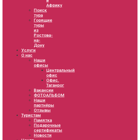
Африку
Поиск
тура
Горящие
туры
из
Ростова-
на-
Дону
Услуги
О нас
Наши
офисы
Центральный
офис
Офис.
Таганрог
Вакансии
ФОТОАЛЬБОМ
Наши
партнёры
Отзывы
Туристам
Памятка
Подарочные
сертификаты
Новости
Центр