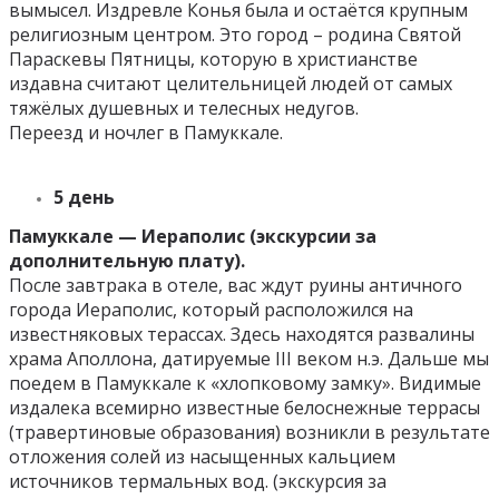
вымысел. Издревле Конья была и остаётся крупным
религиозным центром. Это город – родина Святой
Параскевы Пятницы, которую в христианстве
издавна считают целительницей людей от самых
тяжёлых душевных и телесных недугов.
Переезд и ночлег в Памуккале.
5 день
Памуккале — Иераполис
(экскурсии за
дополнительную плату).
После завтрака в отеле, вас ждут руины античного
города Иераполис, который расположился на
известняковых терассах. Здесь находятся развалины
храма Аполлона, датируемые III веком н.э. Дальше мы
поедем в Памуккале к «хлопковому замку». Видимые
издалека всемирно известные белоснежные террасы
(травертиновые образования) возникли в результате
отложения солей из насыщенных кальцием
источников термальных вод. (экскурсия за