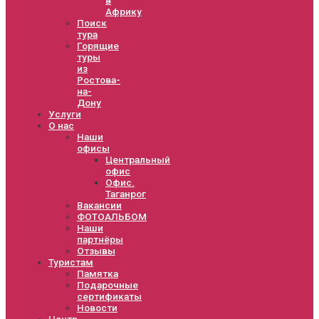
Африку
Поиск
тура
Горящие
туры
из
Ростова-
на-
Дону
Услуги
О нас
Наши
офисы
Центральный
офис
Офис.
Таганрог
Вакансии
ФОТОАЛЬБОМ
Наши
партнёры
Отзывы
Туристам
Памятка
Подарочные
сертификаты
Новости
Центр