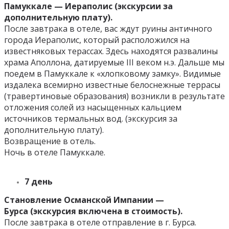
Памуккале — Иераполис
(экскурсии за
дополнительную плату).
После завтрака в отеле, вас ждут руины античного
города Иераполис, который расположился на
известняковых терассах. Здесь находятся развалины
храма Аполлона, датируемые III веком н.э. Дальше мы
поедем в Памуккале к «хлопковому замку». Видимые
издалека всемирно известные белоснежные террасы
(травертиновые образования) возникли в результате
отложения солей из насыщенных кальцием
источников термальных вод. (экскурсия за
дополнительную плату).
Возвращение в отель.
Ночь в отеле Памуккале.
7 день
Становление Османской Импании —
Бурса
(экскурсия включена в стоимость).
После завтрака в отеле отправление в г. Бурса.