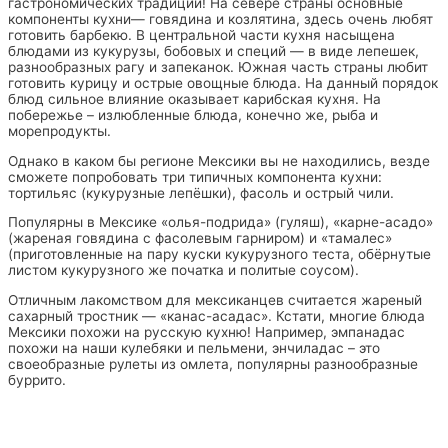
гастрономических традиций! На севере страны основные
компоненты кухни— говядина и козлятина, здесь очень любят
готовить барбекю. В центральной части кухня насыщена
блюдами из кукурузы, бобовых и специй — в виде лепешек,
разнообразных рагу и запеканок. Южная часть страны любит
готовить курицу и острые овощные блюда. На данный порядок
блюд сильное влияние оказывает карибская кухня. На
побережье – излюбленные блюда, конечно же, рыба и
морепродукты.
Однако в каком бы регионе Мексики вы не находились, везде
сможете попробовать три типичных компонента кухни:
тортильяс (кукурузные лепёшки), фасоль и острый чили.
Популярны в Мексике «олья-подрида» (гуляш), «карне-асадо»
(жареная говядина с фасолевым гарниром) и «тамалес»
(приготовленные на пару куски кукурузного теста, обёрнутые
листом кукурузного же початка и политые соусом).
Отличным лакомством для мексиканцев считается жареный
сахарный тростник — «канас-асадас». Кстати, многие блюда
Мексики похожи на русскую кухню! Например, эмпанадас
похожи на наши кулебяки и пельмени, энчиладас – это
своеобразные рулеты из омлета, популярны разнообразные
буррито.