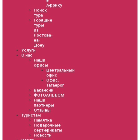
Африку
Поиск
тура
Горящие
туры
из
Ростова-
на-
Дону
Услуги
О нас
Наши
офисы
Центральный
офис
Офис.
Таганрог
Вакансии
ФОТОАЛЬБОМ
Наши
партнёры
Отзывы
Туристам
Памятка
Подарочные
сертификаты
Новости
Центр