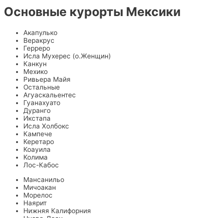
Основные курорты Мексики
Акапулько
Веракрус
Герреро
Исла Мухерес (о.Женщин)
Канкун
Мехико
Ривьера Майя
Остальные
Агуаскальентес
Гуанахуато
Дуранго
Икстапа
Исла Холбокс
Кампече
Керетаро
Коауила
Колима
Лос-Кабос
Мансанильо
Мичоакан
Морелос
Наярит
Нижняя Калифорния