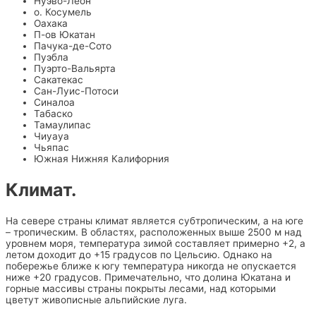
Нуэво-Леон
о. Косумель
Оахака
П-ов Юкатан
Пачука-де-Сото
Пуэбла
Пуэрто-Вальярта
Сакатекас
Сан-Луис-Потоси
Синалоа
Табаско
Тамаулипас
Чиуауа
Чьяпас
Южная Нижняя Калифорния
Климат.
На севере страны климат является субтропическим, а на юге
– тропическим. В областях, расположенных выше 2500 м над
уровнем моря, температура зимой составляет примерно +2, а
летом доходит до +15 градусов по Цельсию. Однако на
побережье ближе к югу температура никогда не опускается
ниже +20 градусов. Примечательно, что долина Юкатана и
горные массивы страны покрыты лесами, над которыми
цветут живописные альпийские луга.