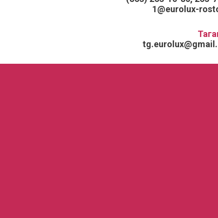
1@eurolux-rosto
Тага
tg.eurolux@gmail