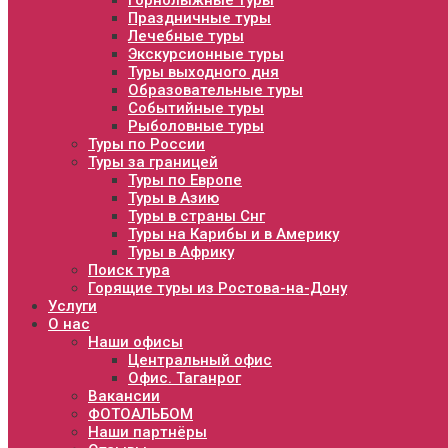
Горнолыжные туры
Праздничные туры
Лечебные туры
Экскурсионные туры
Туры выходного дня
Образовательные туры
Событийные туры
Рыболовные туры
Туры по России
Туры за границей
Туры по Европе
Туры в Азию
Туры в страны Снг
Туры на Карибы и в Америку
Туры в Африку
Поиск тура
Горящие туры из Ростова-на-Дону
Услуги
О нас
Наши офисы
Центральный офис
Офис. Таганрог
Вакансии
ФОТОАЛЬБОМ
Наши партнёры