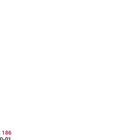
 186
70-01