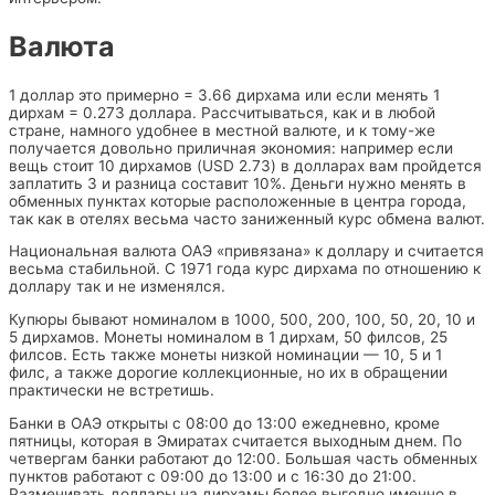
Валюта
1 доллар это примерно = 3.66 дирхама или если менять 1
дирхам = 0.273 доллара. Рассчитываться, как и в любой
стране, намного удобнее в местной валюте, и к тому-же
получается довольно приличная экономия: например если
вещь стоит 10 дирхамов (USD 2.73) в долларах вам пройдется
заплатить 3 и разница составит 10%. Деньги нужно менять в
обменных пунктах которые расположенные в центра города,
так как в отелях весьма часто заниженный курс обмена валют.
Национальная валюта ОАЭ «привязана» к доллару и считается
весьма стабильной. С 1971 года курс дирхама по отношению к
доллару так и не изменялся.
Купюры бывают номиналом в 1000, 500, 200, 100, 50, 20, 10 и
5 дирхамов. Монеты номиналом в 1 дирхам, 50 филсов, 25
филсов. Есть также монеты низкой номинации — 10, 5 и 1
филс, а также дорогие коллекционные, но их в обращении
практически не встретишь.
Банки в ОАЭ открыты с 08:00 до 13:00 ежедневно, кроме
пятницы, которая в Эмиратах считается выходным днем. По
четвергам банки работают до 12:00. Большая часть обменных
пунктов работают с 09:00 до 13:00 и с 16:30 до 21:00.
Разменивать доллары на дирхамы более выгодно именно в