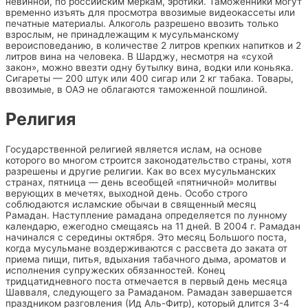
невинной, по российским меркам, эротики. Таможенники могут
временно изъять для просмотра ввозимые видеокассеты или
печатные материалы. Алкоголь разрешено ввозить только
взрослым, не принадлежащим к мусульманскому
вероисповеданию, в количестве 2 литров крепких напитков и 2
литров вина на человека. В Шарджу, несмотря на «сухой
закон», можно ввезти одну бутылку вина, водки или коньяка.
Сигареты — 200 штук или 400 сигар или 2 кг табака. Товары,
ввозимые, в ОАЭ не облагаются таможенной пошлиной.
Религия
Государственной религией является ислам, на основе
которого во многом строится законодательство страны, хотя
разрешены и другие религии. Как во всех мусульманских
странах, пятница — день всеобщей «пятничной» молитвы
верующих в мечетях, выходной день. Особо строго
соблюдаются исламские обычаи в священный месяц
Рамадан. Наступление рамадана определяется по лунному
календарю, ежегодно смещаясь на 11 дней. В 2004 г. Рамадан
начинался с середины октября. Это месяц Большого поста,
когда мусульмане воздерживаются с рассвета до заката от
приема пищи, питья, вдыхания табачного дыма, ароматов и
исполнения супружеских обязанностей. Конец
тридцатидневного поста отмечается в первый день месяца
Шавваля, следующего за Рамаданом. Рамадан завершается
праздником разговления (Ид Аль-Фитр), который длится 3-4