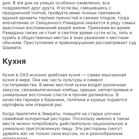
дня. В эти дни на улицах особенно оживленно, все
поздравляют друг друга. И если вы, смешавшись с
праздничной толпой, пройдете мимо полных прилавков,
вдыхая ароматы терпких пряностей и свежих плодов, тогда
впечатление от Священного Рамадана окажется в ряду самых
красочных воспоминаний вашей жизни. Приезжим во время
Рамадана также не стоит в светлое время суток есть, пить и
курить в общественных местах в знак уважения к местным
обычаям. Преступления и правонарушения рассматривает суд
Шариата.
Кухня
Кухня в ОАЭ исконно арабская кухня — самая изысканная
кухня в мире. Она как часть культуры и символ
гостеприимства. В меню местной кухни входят различные
закуски, свежевыпеченные хлебцы, орешки, неповторимые и
уникальные восточные сласти и прочие деликатесы. В
качестве гарнира к баранине, телятине и курице подаются
картофель или отварной рис.
Когда прилетите в Эмираты, поищите на старых улочках
семейный колоритный ресторан. Поскольку именно в таком
месте можно попробовать действительно национальную и
уникально приготовленную пищу. Эти рестораны смогут
удивить вас не только свои вкусом, но и разнообразным
интерьером.