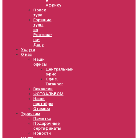
Африку
Поиск
тура
Горящие
туры
из
Ростова-
на-
Дону
Услуги
О нас
Наши
офисы
Центральный
офис
Офис.
Таганрог
Вакансии
ФОТОАЛЬБОМ
Наши
партнёры
Отзывы
Туристам
Памятка
Подарочные
сертификаты
Новости
Центр