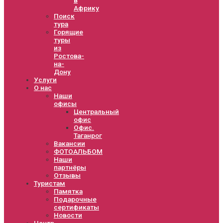
Африку
Поиск
тура
Горящие
туры
из
Ростова-
на-
Дону
Услуги
О нас
Наши
офисы
Центральный
офис
Офис.
Таганрог
Вакансии
ФОТОАЛЬБОМ
Наши
партнёры
Отзывы
Туристам
Памятка
Подарочные
сертификаты
Новости
Центр