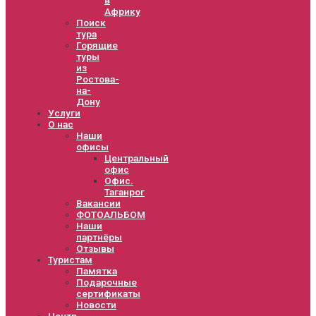
Африку
Поиск
тура
Горящие
туры
из
Ростова-
на-
Дону
Услуги
О нас
Наши
офисы
Центральный
офис
Офис.
Таганрог
Вакансии
ФОТОАЛЬБОМ
Наши
партнёры
Отзывы
Туристам
Памятка
Подарочные
сертификаты
Новости
Центр