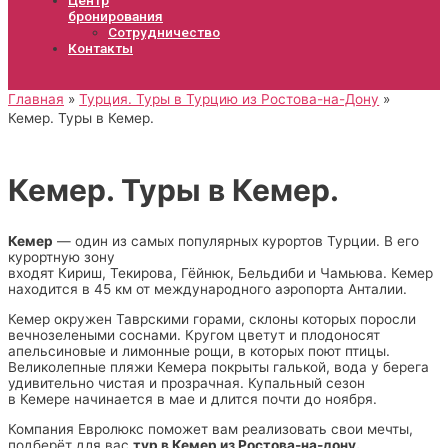
бронирования
Сотрудничество
Контакты
Главная
Турция. Туры в Турцию из Ростова-на-Дону
Кемер. Туры в Кемер.
Кемер. Туры в Кемер.
Кемер
— один из самых популярных курортов Турции. В его
курортную зону
входят Кириш, Текирова, Гёйнюк, Бельдиби и Чамьюва. Кемер
находится в 45 км от международного аэропорта Анталии.
Кемер окружен Таврскими горами, склоны которых поросли
вечнозелеными соснами. Кругом цветут и плодоносят
апельсиновые и лимонные рощи, в которых поют птицы.
Великолепные пляжи Кемера покрыты галькой, вода у берега
удивительно чистая и прозрачная. Купальный сезон
в Кемере начинается в мае и длится почти до ноября.
Компания Евролюкс поможет вам реализовать свои мечты,
подберёт для вас
тур в Кемер из Ростова-на-дону.