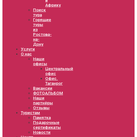
Африку
Поиск
тура
Горящие
туры
из
Ростова-
на-
Дону
Услуги
О нас
Наши
офисы
Центральный
офис
Офис.
Таганрог
Вакансии
ФОТОАЛЬБОМ
Наши
партнёры
Отзывы
Туристам
Памятка
Подарочные
сертификаты
Новости
Центр