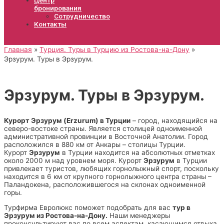
бронирования
Сотрудничество
Контакты
Главная
Турция. Туры в Турцию из Ростова-на-Дону
Эрзурум. Туры в Эрзурум.
Эрзурум. Туры в Эрзурум.
Курорт Эрзурум (Erzurum) в Турции
– город, находящийся на
северо-востоке страны. Является столицей одноименной
административной провинции в Восточной Анатолии. Город
расположился в 880 км от Анкары – столицы Турции.
Курорт
Эрзурум
в Турции находится на абсолютных отметках
около 2000 м над уровнем моря. Курорт
Эрзурум
в Турции
привлекает туристов, любящих горнолыжный спорт, поскольку
находится в 6 км от крупного горнолыжного центра страны –
Паландокена, расположившегося на склонах одноименной
горы.
Турфирма Евролюкс поможет подобрать для вас
тур в
Эрзурум из Ростова-на-Дону.
Наши менеджеры
проконсультируют вас по всем аспектам, касающимся отдыха