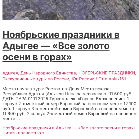
Ноябрьские праздники в
Адыгее — «Все золото
осени в горах»
Адыгея
,
День Народного Единства
,
НОЯБРЬСКИЕ ПРАЗДНИКИ
,
Экскурсионные туры по России
,
Юг России
/ От
eurolux161
Место начала тура: Ростов-на-Дону Места показа:
Республика Адыгея (Адыгея) Цена за человека от 11 600 руб.
ДАТЫ ТУРА 01.11.2025 Туркомплекс «Горное Вдохновение» 1
корпус 2-х местный номер Взрослый на основном месте 12 100
руб. 1 корпус 3-х местный номер Взрослый на основном месте
11 600 руб. 2 корпус 2-х местный номер Взрослый на основном
месте …
Ноябрьские праздники в Адыгее — «Все золото осени в горах»
Читать полностью »