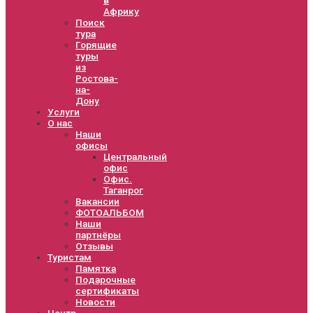
Африку
Поиск
тура
Горящие
туры
из
Ростова-
на-
Дону
Услуги
О нас
Наши
офисы
Центральный
офис
Офис.
Таганрог
Вакансии
ФОТОАЛЬБОМ
Наши
партнёры
Отзывы
Туристам
Памятка
Подарочные
сертификаты
Новости
Центр