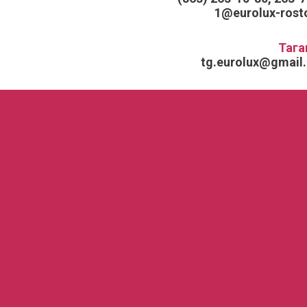
1@eurolux-rosto
Тага
tg.eurolux@gmail