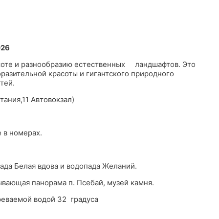
2026
асоте и разнообразию естественных ландшафтов. Это
разительной красоты и гигантского природного
тей.
тания,11 Автовокзал)
 в номерах.
ада Белая вдова и водопада Желаний.
вающая панорама п. Псебай, музей камня.
реваемой водой 32 градуса