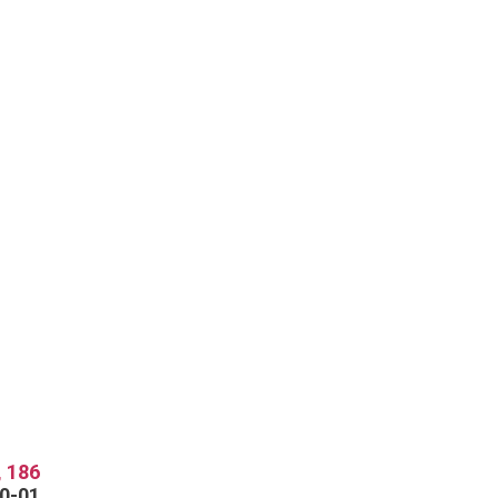
 186
70-01