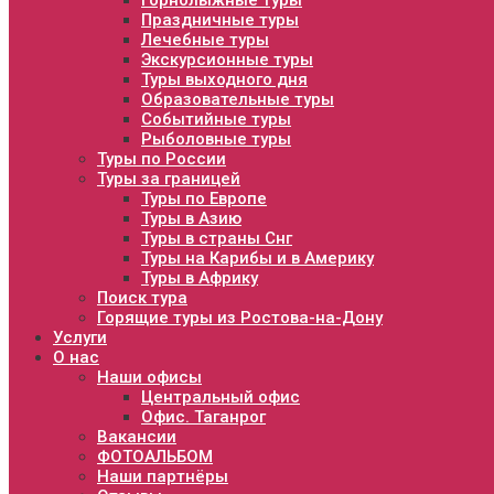
Горнолыжные туры
Праздничные туры
Лечебные туры
Экскурсионные туры
Туры выходного дня
Образовательные туры
Событийные туры
Рыболовные туры
Туры по России
Туры за границей
Туры по Европе
Туры в Азию
Туры в страны Снг
Туры на Карибы и в Америку
Туры в Африку
Поиск тура
Горящие туры из Ростова-на-Дону
Услуги
О нас
Наши офисы
Центральный офис
Офис. Таганрог
Вакансии
ФОТОАЛЬБОМ
Наши партнёры