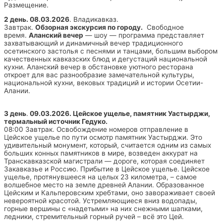
Размещение.
2 день. 08.03.2026
. Владикавказ.
Завтрак.
Обзорная экскурсия по городу.
Свободное
время.
Аланский вечер
— шоу — программа представляет
захватывающий и динамичный вечер традиционного
осетинского застолья с песнями и танцами, большим выбором
качественных кавказских блюд и дегустаций национальной
кухни. Аланский вечер в обстановке уютного ресторана
откроет для вас разнообразие замечательной культуры,
национальной кухни, вековых традиций и истории Осетии-
Алании.
3 день
.
09.03.2026. Цейское ущелье, памятник Уастырджи,
термальный источник Гедуко.
08:00 Завтрак. Освобождение номеров отправление в
Цейское ущелье по пути осмотр памятник Уастырджи. Это
удивительный монумент, который, считается одним из самых
больших конных памятников в мире, возведен аккурат на
Транскавказской магистрали — дороге, которая соединяет
Закавказье и Россию. Прибытие в Цейское ущелье. Цейское
ущелье, протянувшееся на целых 23 километра, – самое
волшебное место на земле древней Алании. Образованное
Цейским и Кальперовским хребтами, оно завораживает своей
невероятной красотой. Устремляющиеся вниз водопады,
горные вершины с «надетыми» на них снежными шапками,
ледники, стремительный горный ручей – всё это Цей.