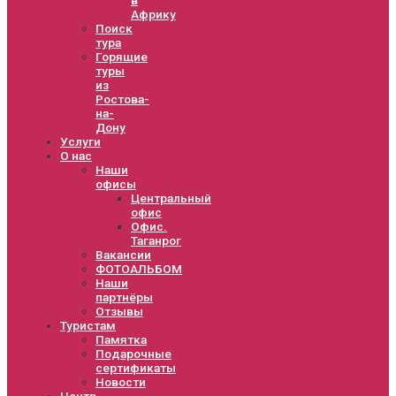
Африку
Поиск
тура
Горящие
туры
из
Ростова-
на-
Дону
Услуги
О нас
Наши
офисы
Центральный
офис
Офис.
Таганрог
Вакансии
ФОТОАЛЬБОМ
Наши
партнёры
Отзывы
Туристам
Памятка
Подарочные
сертификаты
Новости
Центр