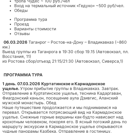
тропа Чудес ~ 100 руб./чел
Вход на термальный источник «Гедуко» ~500 руб/чел.
Обеды
Программа тура
Проезд
Варианты стоимости
Отзывы
06.03.2026
Таганрог – Ростов-на-Дону – Владикавказ (~860
км.)
Выезд группы из Таганрога в 19:30 сбор 19.15 (Автовокзал, пл.
Восстания, 11)
из Ростова сбор/отъезд 21:15/21:30 (Автовокзал, Сиверса,1)
ПРОГРАММА ТУРА
1 день. 07.03.2026
Куртатинское и Кармадонское
ущелье.
Утром прибытие группы в Владикавказ. Завтрак.
Отправление в Куртатинское ущелье, теснина Кадаргаван,
Фиагдонский каньон, посещение аула Дзивгис, Аланский
мужской монастырь. Обед
Наше путешествие продолжается и мы поднимаемся на
перевал. Открывается потрясающий вид на Кармадонское
ущелье. Снежные горные вершины как-будто нависают над
крохотным человеком, покоряя его. В ясный погожий день по
маршруту экскурсии в Кармадонское ущелье открываются
чудные панорамы Казбека. Отправление в гостиницу.