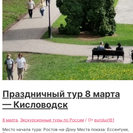
Праздничный тур 8 марта
— Кисловодск
8 марта
,
Экскурсионные туры по России
/ От
eurolux161
Место начала тура: Ростов-на-Дону Места показа: Ессентуки,