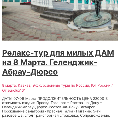
Релакс-тур для милых ДАМ
на 8 Марта. Геленджик-
Абрау-Дюрсо
8 марта
,
Кавказ
,
Экскурсионные туры по России
,
Юг России
/
От
eurolux161
ДАТЫ 07-09 Марта ПРОДОЛЖИТЕЛЬНОСТЬ ЦЕНА 22000 В
стоимость входит: Проезд Таганрог – Ростов-на-Дону –
Геленджик-Абрау-Дюрсо-Ростов-на-Дону-Таганрог
Проживание санаторий «Красная Талка» Питание: 5-ти
разовое шв. стол Транспортная страховка, Сопровождение.