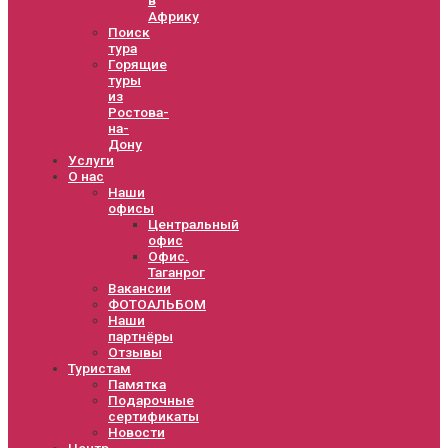
Африку
Поиск
тура
Горящие
туры
из
Ростова-
на-
Дону
Услуги
О нас
Наши
офисы
Центральный
офис
Офис.
Таганрог
Вакансии
ФОТОАЛЬБОМ
Наши
партнёры
Отзывы
Туристам
Памятка
Подарочные
сертификаты
Новости
Центр