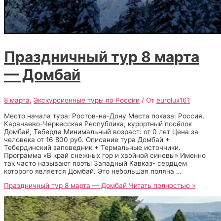
Праздничный тур 8 марта
— Домбай
8 марта
,
Экскурсионные туры по России
/ От
eurolux161
Место начала тура: Ростов-на-Дону Места показа: Россия,
Карачаево-Черкесская Республика, курортный посёлок
Домбай, Теберда Минимальный возраст: от 0 лет Цена за
человека от 16 800 руб. Описание тура Домбай +
Тебердинский заповедник + Термальные источники.
Программа «В край снежных гор и хвойной синевы» Именно
так часто называют поэты Западный Кавказ- сердцем
которого является Домбай. Это небольшая поляна …
Праздничный тур 8 марта — Домбай
Читать полностью »