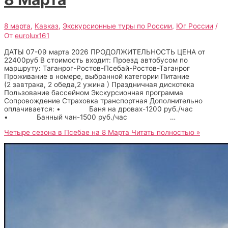
8 марта
,
Кавказ
,
Экскурсионные туры по России
,
Юг России
/
От
eurolux161
ДАТЫ 07-09 марта 2026 ПРОДОЛЖИТЕЛЬНОСТЬ ЦЕНА от
22400руб В стоимость входит: Проезд автобусом по
маршруту: Таганрог-Ростов-Псебай-Ростов-Таганрог
Проживание в номере, выбранной категории Питание
(2 завтрака, 2 обеда,2 ужина ) Праздничная дискотека
Пользование бассейном Экскурсионная программа
Сопровождение Страховка транспортная Дополнительно
оплачивается: • Баня на дровах-1200 руб./час
• Банный чан-1500 руб./час …
Четыре сезона в Псебае на 8 Марта
Читать полностью »