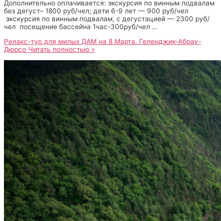
Дополнительно оплачивается: экскурсия по винным подвалам
без дегуст– 1800 руб/чел; дети 6-9 лет — 900 руб/чел
экскурсия по винным подвалам, с дегустацией — 2300 руб/
чел посещение бассейна 1час-300руб/чел …
Релакс-тур для милых ДАМ на 8 Марта. Геленджик-Абрау-
Дюрсо
Читать полностью »