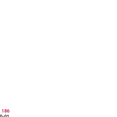
 186
70-01