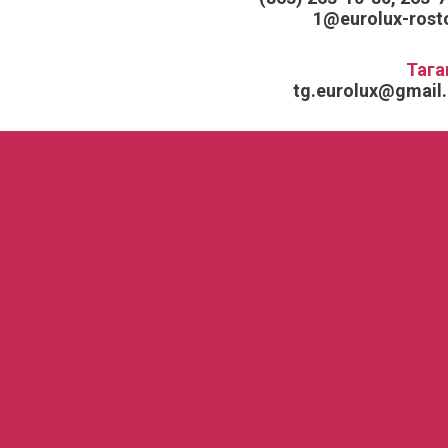
1@eurolux-rosto
Тага
tg.eurolux@gmail