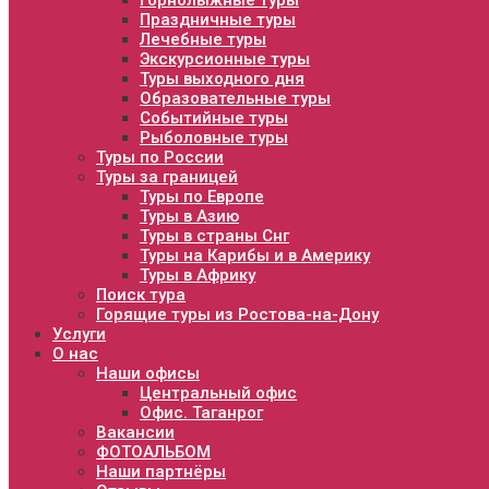
Горнолыжные туры
Праздничные туры
Лечебные туры
Экскурсионные туры
Туры выходного дня
Образовательные туры
Событийные туры
Рыболовные туры
Туры по России
Туры за границей
Туры по Европе
Туры в Азию
Туры в страны Снг
Туры на Карибы и в Америку
Туры в Африку
Поиск тура
Горящие туры из Ростова-на-Дону
Услуги
О нас
Наши офисы
Центральный офис
Офис. Таганрог
Вакансии
ФОТОАЛЬБОМ
Наши партнёры