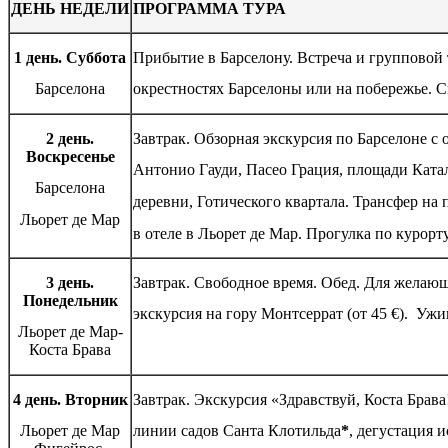
ДЕНЬ НЕДЕЛИ
ПРОГРАММА ТУРА
1 день. Суббота
Прибытие в Барселону. Встреча и групповой 
Барселона
окрестностях Барселоны или на побережье. С
2 день.
Завтрак. Обзорная экскурсия по Барселоне с
Воскресенье
Антонио Гауди, Пасео Грация, площади Кат
Барселона
деревни, Готического квартала. Трансфер на
Льорет де Мар
в отеле в Льорет де Мар. Прогулка по курорт
3 день.
Завтрак. Свободное время. Обед. Для желаю
Понедельник
экскурсия на гору Монтсеррат (от 45 €). Ужи
Льорет де Мар-
Коста Брава
4 день. Вторник
Завтрак. Экскурсия «Здравствуй, Коста Брав
Льорет де Мар
линии садов Санта Клотильда
*
, дегустация 