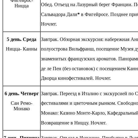
Фигейрос-
Обед. Отъезд на Лазурный берег Франции. По
Ницца
Сальвадора Дали
*
в Фигейросе. Позднее приб
Ночлег.
5 день. Среда
Завтрак. Обзорная экскурсия: набережная Ан
Ницца- Канны
полуострова Вильфранш, посещение Музея д
знаменитых французских ароматов. Панорам
де ле Пен (без остановок) с посещением Канн
Дворца кинофестивалей. Ночлег.
6 день. Четверг
Завтрак. Переезд в Италию с экскурсией по 
Сан Ремо-
фестивалями и цветочным рынком. Свободное
Монако
Монако: Казино Монте-Карло, Кафедральный
Возвращение в Ниццу. Ночлег.
7 день. Пятница
Завтрак. Отъезд в Испанию. Прибытие в Льор