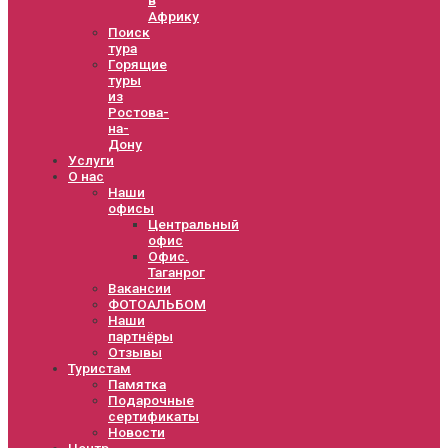
Африку
Поиск
тура
Горящие
туры
из
Ростова-
на-
Дону
Услуги
О нас
Наши
офисы
Центральный
офис
Офис.
Таганрог
Вакансии
ФОТОАЛЬБОМ
Наши
партнёры
Отзывы
Туристам
Памятка
Подарочные
сертификаты
Новости
Центр