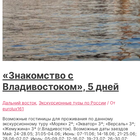
«Знакомство с
Владивостоком», 5 дней
Дальний восток
,
Экскурсионные туры по России
/ От
eurolux161
Возможные гостиницы для проживания по данному
экскурсионному туру «Моряк» 2*; «Экватор» 3*; «Версаль» 3*;
«Жемужина» 3* (г.Владивосток). Возможные даты заездов
Май: 24-28.05; 31.05-04.06; Июнь: 07-11.06; 14-18.06; 21-25.06;
28.06-02.07; Июль: 05-09.07; 12-16.07; 19-23.07; 26-30.07;