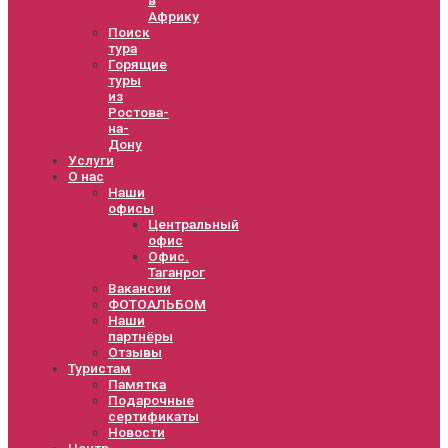
Африку
Поиск
тура
Горящие
туры
из
Ростова-
на-
Дону
Услуги
О нас
Наши
офисы
Центральный
офис
Офис.
Таганрог
Вакансии
ФОТОАЛЬБОМ
Наши
партнёры
Отзывы
Туристам
Памятка
Подарочные
сертификаты
Новости
Центр