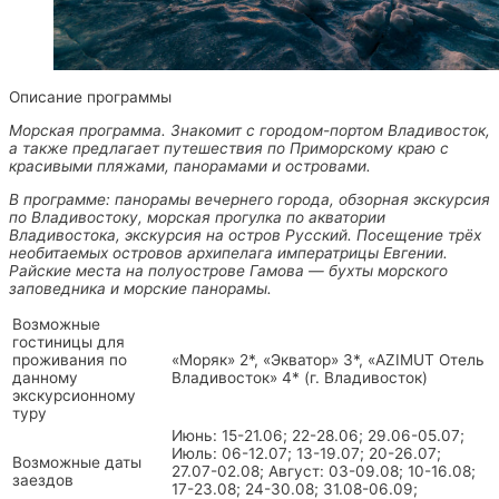
Описание программы
Морская программа. Знакомит с городом-портом Владивосток,
а также предлагает путешествия по Приморскому краю с
красивыми пляжами, панорамами и островами.
В программе: панорамы вечернего города, обзорная экскурсия
по Владивостоку, морская прогулка по акватории
Владивостока, экскурсия на остров Русский. Посещение трёх
необитаемых островов архипелага императрицы Евгении.
Райские места на полуострове Гамова — бухты морского
заповедника и морские панорамы.
Возможные
гостиницы для
проживания по
«Моряк» 2*, «Экватор» 3*, «AZIMUT Отель
данному
Владивосток» 4* (г. Владивосток)
экскурсионному
туру
Июнь: 15-21.06; 22-28.06; 29.06-05.07;
Июль: 06-12.07; 13-19.07; 20-26.07;
Возможные даты
27.07-02.08; Август: 03-09.08; 10-16.08;
заездов
17-23.08; 24-30.08; 31.08-06.09;