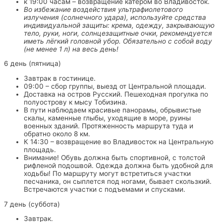
к 19:00 часам – возвращение катером во Владивосток.
Во избежание воздействия ультрафиолетового
излучения (солнечного удара), используйте средства
индивидуальной защиты: крема, одежду, закрывающую
тело, руки, ноги, солнцезащитные очки, рекомендуется
иметь лёгкий головной убор. Обязательно с собой воду
(не менее 1 л) на весь день!
6 день (пятница)
Завтрак в гостинице.
09:00 – сбор группы, выезд от Центральной площади.
Доставка на остров Русский. Пешеходная прогулка по
полуострову к мысу Тобизина.
В пути наблюдаем красивые панорамы, обрывистые
скалы, каменные глыбы, уходящие в море, руины
военных зданий. Протяженность маршрута туда и
обратно около 8 км.
К 14:30 – возвращение во Владивосток на Центральную
площадь.
Внимание! Обувь должна быть спортивной, с толстой
рифленой подошвой. Одежда должна быть удобной для
ходьбы! По маршруту могут встретиться участки
песчаника, он сыплется под ногами, бывает скользкий.
Встречаются участки с подъемами и спусками.
7 день (суббота)
Завтрак.