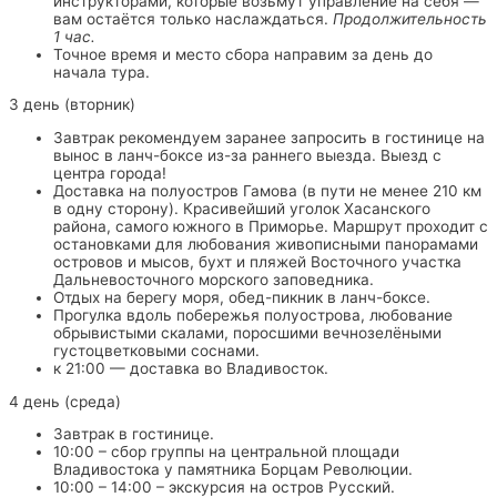
инструкторами, которые возьмут управление на себя —
вам остаётся только наслаждаться.
Продолжительность
1 час.
Точное время и место сбора направим за день до
начала тура.
3 день (вторник)
Завтрак рекомендуем заранее запросить в гостинице на
вынос в ланч-боксе из-за раннего выезда. Выезд с
центра города!
Доставка на полуостров Гамова (в пути не менее 210 км
в одну сторону). Красивейший уголок Хасанского
района, самого южного в Приморье. Маршрут проходит с
остановками для любования живописными панорамами
островов и мысов, бухт и пляжей Восточного участка
Дальневосточного морского заповедника.
Отдых на берегу моря, обед-пикник в ланч-боксе.
Прогулка вдоль побережья полуострова, любование
обрывистыми скалами, поросшими вечнозелёными
густоцветковыми соснами.
к 21:00 — доставка во Владивосток.
4 день (среда)
Завтрак в гостинице.
10:00 – сбор группы на центральной площади
Владивостока у памятника Борцам Революции.
10:00 – 14:00 – экскурсия на остров Русский.