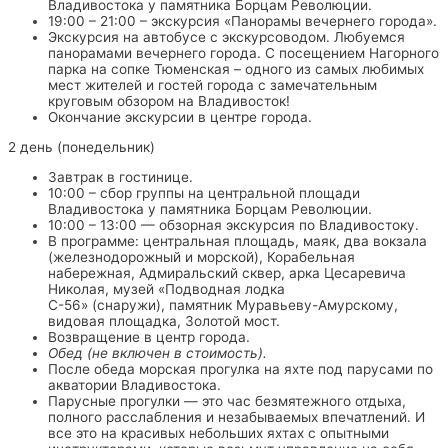
Владивостока у памятника Борцам Революции.
19:00 – 21:00 – экскурсия «Панорамы вечернего города».
Экскурсия на автобусе с экскурсоводом. Любуемся
панорамами вечернего города. С посещением Нагорного
парка на сопке Тюменская – одного из самых любимых
мест жителей и гостей города с замечательным
круговым обзором на Владивосток!
Окончание экскурсии в центре города.
2 день (понедельник)
Завтрак в гостинице.
10:00 – сбор группы на центральной площади
Владивостока у памятника Борцам Революции.
10:00 – 13:00 — обзорная экскурсия по Владивостоку.
В программе: центральная площадь, маяк, два вокзала
(железнодорожный и морской), Корабельная
набережная, Адмиральский сквер, арка Цесаревича
Николая, музей «Подводная лодка
С-56» (снаружи), памятник Муравьеву-Амурскому,
видовая площадка, Золотой мост.
Возвращение в центр города.
Обед (не включен в стоимость).
После обеда морская прогулка на яхте под парусами по
акватории Владивостока.
Парусные прогулки — это час безмятежного отдыха,
полного расслабления и незабываемых впечатлений. И
все это на красивых небольших яхтах с опытными