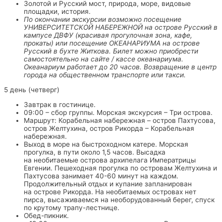
Золотой и Русский мост, природа, море, видовые
площадки, история.
По окончании экскурсии возможно посещение
УНИВЕРСИТЕТСКОЙ НАБЕРЕЖНОЙ на острове Русский в
кампусе ДВФУ (красивая прогулочная зона, кафе,
прокаты) или посещение ОКЕАНАРИУМА на острове
Русский в бухте Житкова. Билет можно приобрести
самостоятельно на сайте / кассе океанариума.
Океанариум работает до 20 часов. Возвращение в центр
города на общественном транспорте или такси.
5 день (четверг)
Завтрак в гостинице.
09:00 – сбор группы. Морская экскурсия – Три острова.
Маршрут: Корабельная набережная – остров Пахтусова,
остров Желтухина, остров Рикорда – Корабельная
набережная.
Выход в море на быстроходном катере. Морская
прогулка, в пути около 1,5 часов. Высадка
на необитаемые острова архипелага Императрицы
Евгении. Пешеходная прогулка по островам Желтухина и
Пахтусова занимает 40-60 минут на каждом.
Продолжительный отдых и купание запланирован
на острове Рикорда. На необитаемых островах нет
пирса, высаживаемся на необорудованный берег, спуск
по крутому трапу-лестнице.
Обед-пикник.