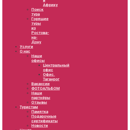
Африку
Поиск
тура
Горящие
туры
из
Ростова-
на-
Дону
Услуги
О нас
Наши
офисы
Центральный
офис
Офис.
Таганрог
Вакансии
ФОТОАЛЬБОМ
Наши
партнёры
Отзывы
Туристам
Памятка
Подарочные
сертификаты
Новости
Центр