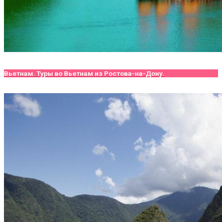
Вьетнам. Туры во Вьетнам из Ростова-на-Дону.