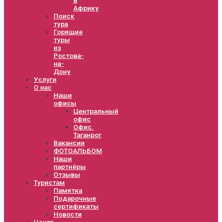
Африку
Поиск
тура
Горящие
туры
из
Ростова-
на-
Дону
Услуги
О нас
Наши
офисы
Центральный
офис
Офис.
Таганрог
Вакансии
ФОТОАЛЬБОМ
Наши
партнёры
Отзывы
Туристам
Памятка
Подарочные
сертификаты
Новости
Центр