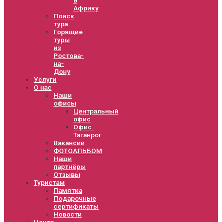
Африку
Поиск
тура
Горящие
туры
из
Ростова-
на-
Дону
Услуги
О нас
Наши
офисы
Центральный
офис
Офис.
Таганрог
Вакансии
ФОТОАЛЬБОМ
Наши
партнёры
Отзывы
Туристам
Памятка
Подарочные
сертификаты
Новости
Центр