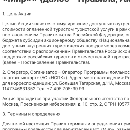
1. Цель Акции
Целью Акции является стимулирование доступных внутрен
стоимости оплаченной туристом туристской услуги в рамк
постановлением Правительства Российской Федерации, о
бюджета субсидии акционерному обществу «Национальная 
доступных внутренних туристических поездок через возм
соответствии с распоряжением Правительства Российской 
поддержки российских туристов и отечественной туротра
(далее – Постановление Правительства).
2. Оператор, Организатор – Оператор Программы лояльн
платежных карт» (АО «НСПК»). Адрес местонахождения: Росси
для корреспонденции: ул. Большая Татарская, д.11А, Моск
1147746831352 Тел. +7 495 705-99 99
Акция проводится при участии Федерального агентства по 
Москва, Пресненская набережная, д. 10, стр. 2, ОГРН 1057
3. Термины и определения
Для целей настоящих Правил термины и определения при
программы лояльности для держателей карт «Мир», разм