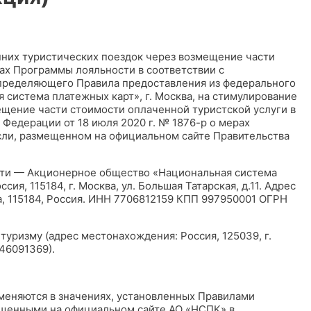
них туристических поездок через возмещение части
ах Программы лояльности в соответствии с
пределяющего Правила предоставления из федерального
система платежных карт», г. Москва, на стимулирование
ещение части стоимости оплаченной туристской услуги в
Федерации от 18 июля 2020 г. № 1876-р о мерах
сли, размещенном на официальном сайте Правительства
ости — Акционерное общество «Национальная система
я, 115184, г. Москва, ул. Большая Татарская, д.11. Адрес
ва, 115184, Россия. ИНН 7706812159 КПП 997950001 ОГРН
туризму (адрес местонахождения: Россия, 125039, г.
746091369).
меняются в значениях, установленных Правилами
ещенными на официальном сайте АО «НСПК» в