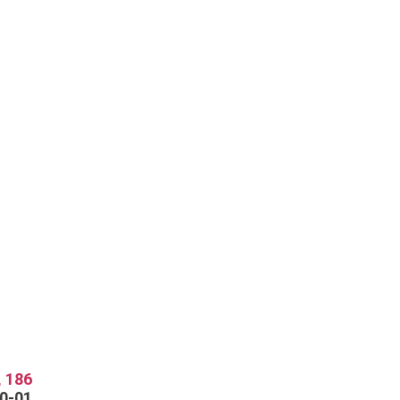
 186
70-01