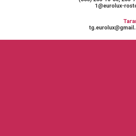
1@eurolux-rosto
Тага
tg.eurolux@gmail