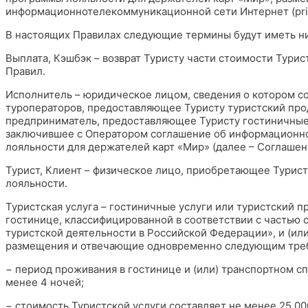
информационнотелекоммуникационной сети Интернет (prive
В настоящих Правилах следующие термины будут иметь н
Выплата, Кэшбэк – возврат Туристу части стоимости Тури
Правил.
Исполнитель – юридическое лицом, сведения о котором с
туроператоров, предоставляющее Туристу туристский про
предприниматель, предоставляющее Туристу гостиничные 
заключившее с Оператором соглашение об информационн
лояльности для держателей карт «Мир» (далее – Соглашен
Турист, Клиент – физическое лицо, приобретающее Турист
лояльности.
Туристская услуга – гостиничные услуги или туристский 
гостинице, классифицированной в соответствии с частью 
туристской деятельности в Российской Федерации», и (и
размещения и отвечающие одновременно следующим тре
− период проживания в гостинице и (или) транспортном 
менее 4 ночей;
− стоимость Туристской услуги составляет не менее 25 00