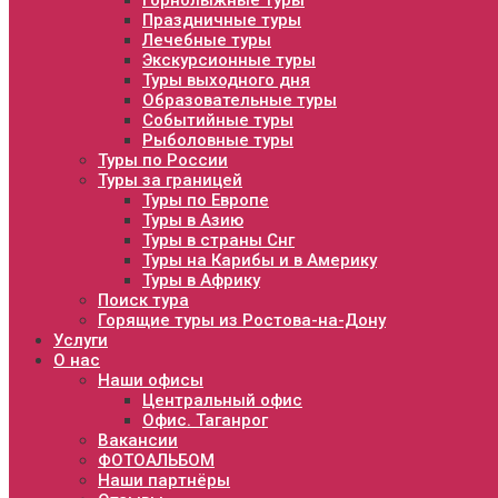
Горнолыжные туры
Праздничные туры
Лечебные туры
Экскурсионные туры
Туры выходного дня
Образовательные туры
Событийные туры
Рыболовные туры
Туры по России
Туры за границей
Туры по Европе
Туры в Азию
Туры в страны Снг
Туры на Карибы и в Америку
Туры в Африку
Поиск тура
Горящие туры из Ростова-на-Дону
Услуги
О нас
Наши офисы
Центральный офис
Офис. Таганрог
Вакансии
ФОТОАЛЬБОМ
Наши партнёры