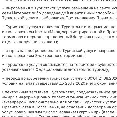
− информация о Туристской услуге размещена на сайте 
сети Интернет либо доведена до Клиента иным способом,
Туристской услуги требованиям Постановления Правитель
− Туристская услуга оплачена Туристом в информационно
использованием Карты «Мир», зарегистрированной в Прог
терминала в период, определенный Федеральным агентств
с целью получения выплаты;
− запрос на одобрение оплаты Туристкой услуги направле
использованием Электронного терминала;
− Туристские услуги оказываются на территории субъекто
устанавливается Федеральным агентством по туризму;
− период приобретения туристкой услуги с 00:01 21.08.2020
условии начала путешествия до 20.12.2020 и его окончания 
Электронный терминал – устройство, предназначенное для
«Мир» в информационно-телекоммуникационной сети Инте
(эквайрером) исключительно для оплаты Туристских услу
Правительства и Соглашения, на основании договора на о
услуг, совершаемым с использованием карт «Мир» (далее –
учета оплаченных Туристских услуг и обеспечения расче