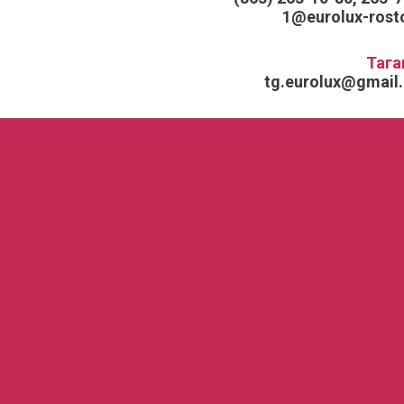
1@eurolux-rosto
Тага
tg.eurolux@gmail