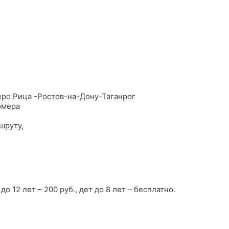
еро Рица -Ростов-на-Дону-Таганрог
омера
шруту,
до 12 лет – 200 руб., дет до 8 лет – бесплатно.