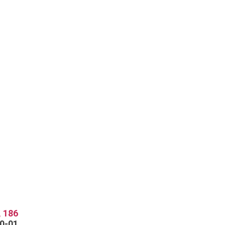
 186
70-01