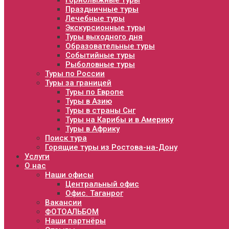
Горнолыжные туры
Праздничные туры
Лечебные туры
Экскурсионные туры
Туры выходного дня
Образовательные туры
Событийные туры
Рыболовные туры
Туры по России
Туры за границей
Туры по Европе
Туры в Азию
Туры в страны Снг
Туры на Карибы и в Америку
Туры в Африку
Поиск тура
Горящие туры из Ростова-на-Дону
Услуги
О нас
Наши офисы
Центральный офис
Офис. Таганрог
Вакансии
ФОТОАЛЬБОМ
Наши партнёры