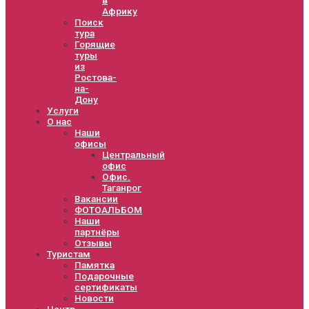
Африку
Поиск
тура
Горящие
туры
из
Ростова-
на-
Дону
Услуги
О нас
Наши
офисы
Центральный
офис
Офис.
Таганрог
Вакансии
ФОТОАЛЬБОМ
Наши
партнёры
Отзывы
Туристам
Памятка
Подарочные
сертификаты
Новости
Центр