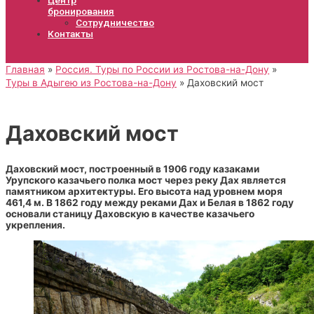
бронирования
Сотрудничество
Контакты
Главная
Россия. Туры по России из Ростова-на-Дону
Туры в Адыгею из Ростова-на-Дону
Даховский мост
Даховский мост
Даховский мост, построенный в 1906 году казаками
Урупского казачьего полка мост через реку Дах является
памятником архитектуры. Его высота над уровнем моря
461,4 м. В 1862 году между реками Дах и Белая в 1862 году
основали станицу Даховскую в качестве казачьего
укрепления.