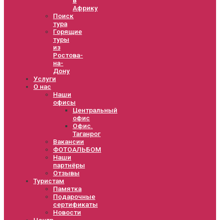
Африку
Поиск
тура
Горящие
туры
из
Ростова-
на-
Дону
Услуги
О нас
Наши
офисы
Центральный
офис
Офис.
Таганрог
Вакансии
ФОТОАЛЬБОМ
Наши
партнёры
Отзывы
Туристам
Памятка
Подарочные
сертификаты
Новости
Центр