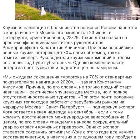
Круизная навигация в большинстве регионов России начнется
с конца июня – в Москве это ожидается 23 июня, в
Петербурге, ориентировочно, 28-29. Такие даты назвал на
пресс-конференции заместитель руководителя
Росморречфлота Константин Анисимов. При этом российские
речные круизы потеряют до 70% своих объемов, также
отметил эксперт. Руководители круизных компаний в целом
согласны: год будет убыточным. Однако компенсировать
потери за счет туристов и поднятия цен не намерены.
«Мы ожидаем сокращения турпотока на 70% от стандартных
показателей за навигацию 2020», — заявил Константин
Анисимов. Причина, по его словам, не только поздний старт
навигации – фактически упущено два месяца, но и полное
отсутствие иностранных туристов. «При этом почти половина
круизных теплоходов работают с зарубежным рынком на
маршруте Москва – Санкт-Петербург», — подчеркнул эксперт.
Хотя остается некая надежда на сентябрь – если к тому
моменту восстановится международное авиасообщение. В
целом, по его словам «пандемия нанесла сокрушительный
удар по отрасли круизных перевозок». Однако эксперт
старается сохранить оптимизм: «Уже с этого года все начнет
восстанавливаться, а навигация в следующем году пройдет в