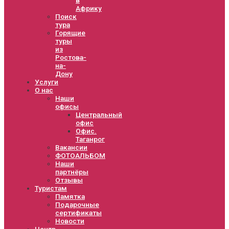
Африку
Поиск
тура
Горящие
туры
из
Ростова-
на-
Дону
Услуги
О нас
Наши
офисы
Центральный
офис
Офис.
Таганрог
Вакансии
ФОТОАЛЬБОМ
Наши
партнёры
Отзывы
Туристам
Памятка
Подарочные
сертификаты
Новости
Центр