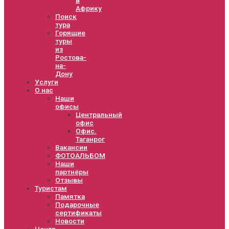
Африку
Поиск
тура
Горящие
туры
из
Ростова-
на-
Дону
Услуги
О нас
Наши
офисы
Центральный
офис
Офис.
Таганрог
Вакансии
ФОТОАЛЬБОМ
Наши
партнёры
Отзывы
Туристам
Памятка
Подарочные
сертификаты
Новости
Центр