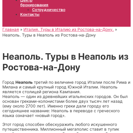
бронирования
Сотрудничество
Контакты
Главная
Италия. Туры в Италию из Ростова-на-Дону.
Неаполь. Туры в Неаполь из Ростова-на-Дону
Неаполь. Туры в Неаполь из
Ростова-на-Дону
Город
Неаполь
третий по величине город Италии после Рима и
Милана и самый крупный город Южной Италии. Неаполь
является столицей региона Кампания.
Неаполь — один из древнейших итальянских городов. Он был
основан греками-колонистами более двух тысяч лет назад
(ему около 2700 лет). Именно греки дали городу его
сегодняшнее название: Неаполь в переводе с греческого
языка означает «новый город».
Этот город способен обескуражить любого искушенного
путешественника. Миллионный мегаполис ставит в тупик