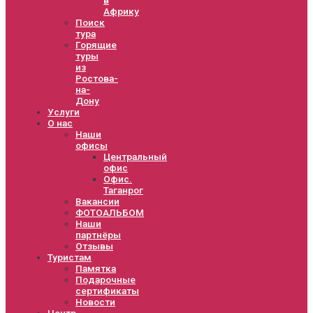
Африку
Поиск
тура
Горящие
туры
из
Ростова-
на-
Дону
Услуги
О нас
Наши
офисы
Центральный
офис
Офис.
Таганрог
Вакансии
ФОТОАЛЬБОМ
Наши
партнёры
Отзывы
Туристам
Памятка
Подарочные
сертификаты
Новости
Центр