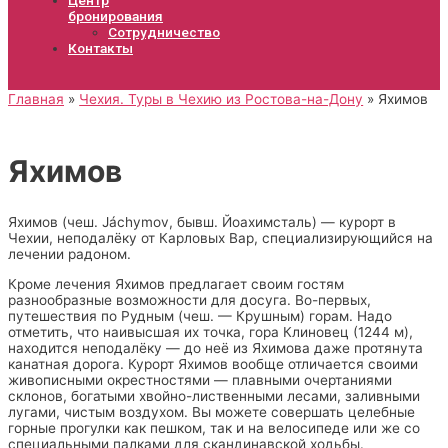
бронирования
Сотрудничество
Контакты
Главная
Чехия. Туры в Чехию из Ростова-на-Дону
Яхимов
Яхимов
Яхимов (чеш. Jáchymov, бывш. Йоахимсталь) — курорт в
Чехии, неподалёку от Карловых Вар, специализирующийся на
лечении радоном.
Кроме лечения Яхимов предлагает своим гостям
разнообразные возможности для досуга. Во-первых,
путешествия по Рудным (чеш. — Крушным) горам. Надо
отметить, что наивысшая их точка, гора Клиновец (1244 м),
находится неподалёку — до неё из Яхимова даже протянута
канатная дорога. Курорт Яхимов вообще отличается своими
живописными окрестностями — плавными очертаниями
склонов, богатыми хвойно-лиственными лесами, заливными
лугами, чистым воздухом. Вы можете совершать целебные
горные прогулки как пешком, так и на велосипеде или же со
специальными палками для скандинавской ходьбы.