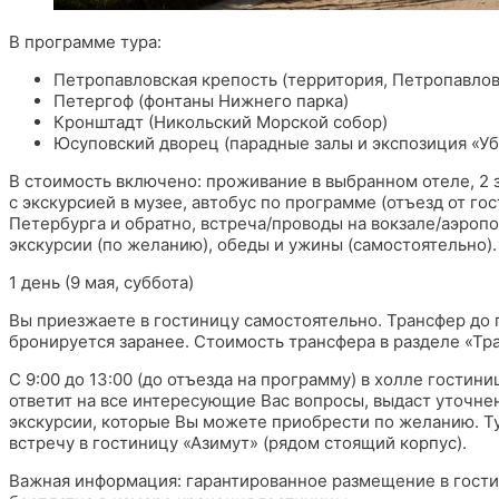
В программе тура:
Петропавловская крепость (территория, Петропавлов
Петергоф (фонтаны Нижнего парка)
Кронштадт (Никольский Морской собор)
Юсуповский дворец (парадные залы и экспозиция «Уб
В стоимость включено: проживание в выбранном отеле, 2 
с экскурсией в музее, автобус по программе (отъезд от г
Петербурга и обратно, встреча/проводы на вокзале/аэропор
экскурсии (по желанию), обеды и ужины (самостоятельно).
1 день (9 мая, суббота)
Вы приезжаете в гостиницу самостоятельно. Трансфер до 
бронируется заранее. Стоимость трансфера в разделе «Тр
С 9:00 до 13:00 (до отъезда на программу) в холле гостин
ответит на все интересующие Вас вопросы, выдаст уточн
экскурсии, которые Вы можете приобрести по желанию. Ту
встречу в гостиницу «Азимут» (рядом стоящий корпус).
Важная информация: гарантированное размещение в гости