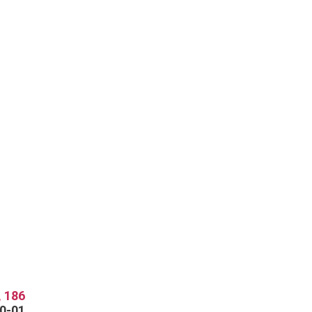
 186
70-01