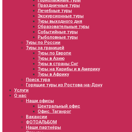
Горнолыжные туры
Праздничные туры
Лечебные туры
Экскурсионные туры
Туры выходного дня
Образовательные туры
Событийные туры
Рыболовные туры
Туры по России
Туры за границей
Туры по Европе
Туры в Азию
Туры в страны Снг
Туры на Карибы и в Америку
Туры в Африку
Поиск тура
Горящие туры из Ростова-на-Дону
Услуги
О нас
Наши офисы
Центральный офис
Офис. Таганрог
Вакансии
ФОТОАЛЬБОМ
Наши партнёры