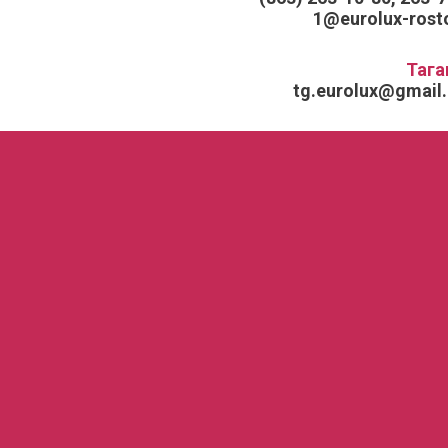
1@eurolux-rosto
Тага
tg.eurolux@gmail