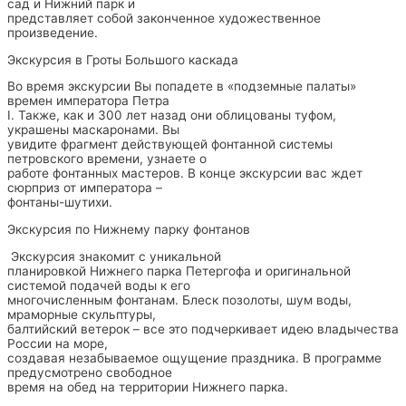
сад и Нижний парк и
представляет собой законченное художественное
произведение.
Экскурсия в Гроты Большого каскада
Во время экскурсии Вы попадете в «подземные палаты»
времен императора Петра
I. Также, как и 300 лет назад они облицованы туфом,
украшены маскаронами. Вы
увидите фрагмент действующей фонтанной системы
петровского времени, узнаете о
работе фонтанных мастеров. В конце экскурсии вас ждет
сюрприз от императора –
фонтаны-шутихи.
Экскурсия по Нижнему парку фонтанов
Экскурсия знакомит с уникальной
планировкой Нижнего парка Петергофа и оригинальной
системой подачей воды к его
многочисленным фонтанам. Блеск позолоты, шум воды,
мраморные скульптуры,
балтийский ветерок – все это подчеркивает идею владычества
России на море,
создавая незабываемое ощущение праздника. В программе
предусмотрено свободное
время на обед на территории Нижнего парка.