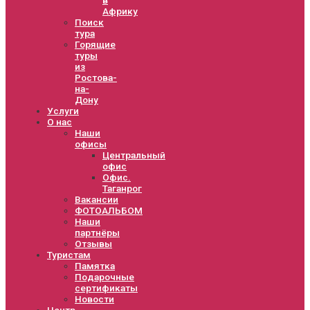
Африку
Поиск
тура
Горящие
туры
из
Ростова-
на-
Дону
Услуги
О нас
Наши
офисы
Центральный
офис
Офис.
Таганрог
Вакансии
ФОТОАЛЬБОМ
Наши
партнёры
Отзывы
Туристам
Памятка
Подарочные
сертификаты
Новости
Центр