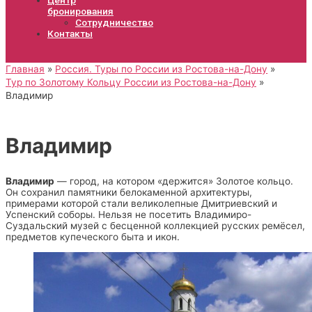
бронирования
Сотрудничество
Контакты
Главная
Россия. Туры по России из Ростова-на-Дону
Тур по Золотому Кольцу России из Ростова-на-Дону
Владимир
Владимир
Владимир
— город, на котором «держится» Золотое кольцо.
Он сохранил памятники белокаменной архитектуры,
примерами которой стали великолепные Дмитриевский и
Успенский соборы. Нельзя не посетить Владимиро-
Суздальский музей с бесценной коллекцией русских ремёсел,
предметов купеческого быта и икон.