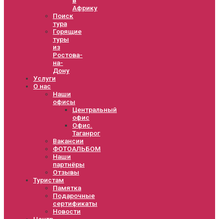
Африку
Поиск
тура
Горящие
туры
из
Ростова-
на-
Дону
Услуги
О нас
Наши
офисы
Центральный
офис
Офис.
Таганрог
Вакансии
ФОТОАЛЬБОМ
Наши
партнёры
Отзывы
Туристам
Памятка
Подарочные
сертификаты
Новости
Центр