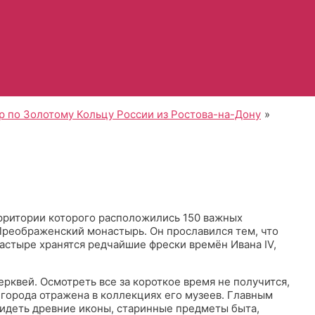
р по Золотому Кольцу России из Ростова-на-Дону
ерритории которого расположились 150 важных
Преображенский монастырь. Он прославился тем, что
астыре хранятся редчайшие фрески времён Ивана IV,
рквей. Осмотреть все за короткое время не получится,
 города отражена в коллекциях его музеев. Главным
видеть древние иконы, старинные предметы быта,