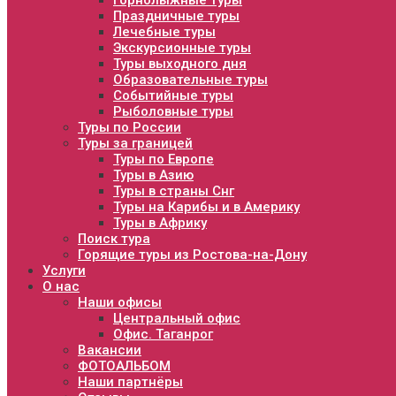
Горнолыжные туры
Праздничные туры
Лечебные туры
Экскурсионные туры
Туры выходного дня
Образовательные туры
Событийные туры
Рыболовные туры
Туры по России
Туры за границей
Туры по Европе
Туры в Азию
Туры в страны Снг
Туры на Карибы и в Америку
Туры в Африку
Поиск тура
Горящие туры из Ростова-на-Дону
Услуги
О нас
Наши офисы
Центральный офис
Офис. Таганрог
Вакансии
ФОТОАЛЬБОМ
Наши партнёры