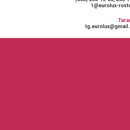
1@eurolux-rosto
Тага
tg.eurolux@gmail