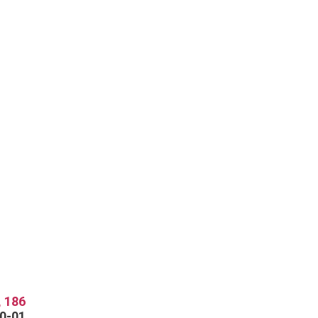
 186
70-01