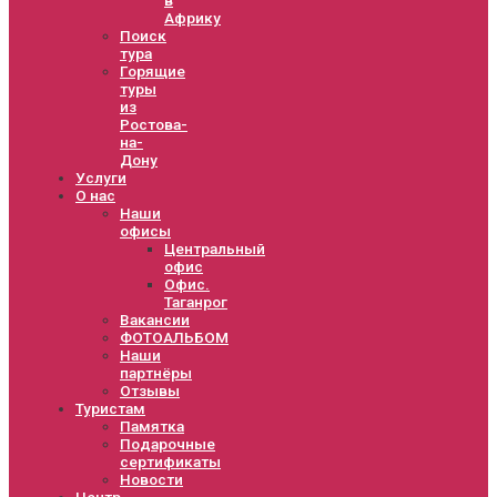
Африку
Поиск
тура
Горящие
туры
из
Ростова-
на-
Дону
Услуги
О нас
Наши
офисы
Центральный
офис
Офис.
Таганрог
Вакансии
ФОТОАЛЬБОМ
Наши
партнёры
Отзывы
Туристам
Памятка
Подарочные
сертификаты
Новости
Центр