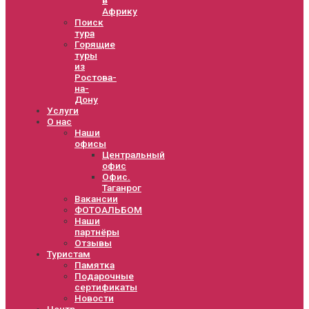
Африку
Поиск
тура
Горящие
туры
из
Ростова-
на-
Дону
Услуги
О нас
Наши
офисы
Центральный
офис
Офис.
Таганрог
Вакансии
ФОТОАЛЬБОМ
Наши
партнёры
Отзывы
Туристам
Памятка
Подарочные
сертификаты
Новости
Центр