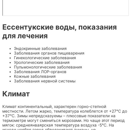
Ессентукские воды, показания
для лечения
Эндокринные заболевания
Заболевания органов пищеварения
Гинекологические заболевания
Урологические заболевания
Пульмонологические заболевания
Заболевания ЛОР-органов
Кожные заболевания
Заболевания нервной системы
Климат
Климат континентальный, характерен горно-степной
местности. Летом жарко, температура колеблется от +27°C до
+37°C. Зимы непредсказуемы – плюсовые показатели на
термометре могут смениться морозами. Но чаще этот период
мягок: среднеянваярская температура воздуха -5°C. На
исходе ноября город обволакивают туманы, не