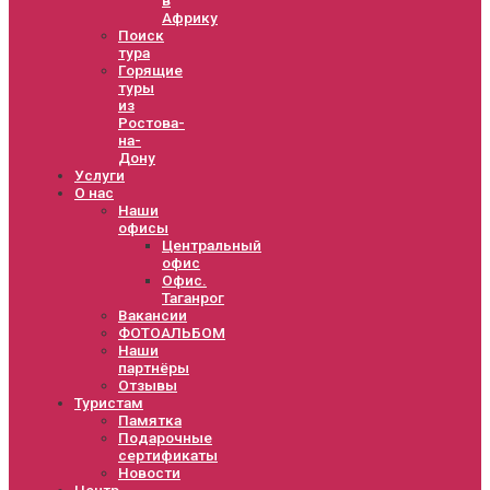
Африку
Поиск
тура
Горящие
туры
из
Ростова-
на-
Дону
Услуги
О нас
Наши
офисы
Центральный
офис
Офис.
Таганрог
Вакансии
ФОТОАЛЬБОМ
Наши
партнёры
Отзывы
Туристам
Памятка
Подарочные
сертификаты
Новости
Центр