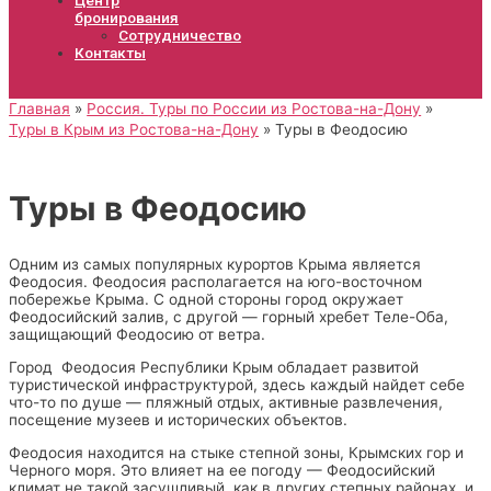
бронирования
Сотрудничество
Контакты
Главная
Россия. Туры по России из Ростова-на-Дону
Туры в Крым из Ростова-на-Дону
Туры в Феодосию
Туры в Феодосию
Одним из самых популярных курортов Крыма является
Феодосия. Феодосия располагается на юго-восточном
побережье Крыма. С одной стороны город окружает
Феодосийский залив, с другой — горный хребет Теле-Оба,
защищающий Феодосию от ветра.
Город Феодосия Республики Крым обладает развитой
туристической инфраструктурой, здесь каждый найдет себе
что-то по душе — пляжный отдых, активные развлечения,
посещение музеев и исторических объектов.
Феодосия находится на стыке степной зоны, Крымских гор и
Черного моря. Это влияет на ее погоду — Феодосийский
климат не такой засушливый, как в других степных районах, и