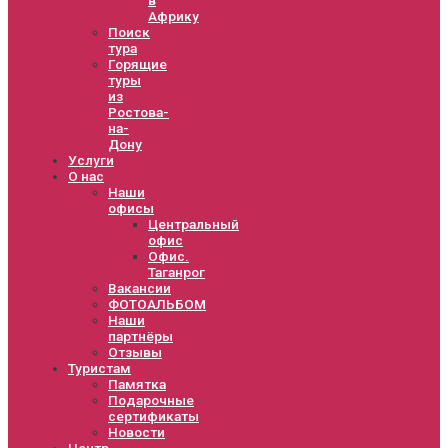
Африку
Поиск
тура
Горящие
туры
из
Ростова-
на-
Дону
Услуги
О нас
Наши
офисы
Центральный
офис
Офис.
Таганрог
Вакансии
ФОТОАЛЬБОМ
Наши
партнёры
Отзывы
Туристам
Памятка
Подарочные
сертификаты
Новости
Центр