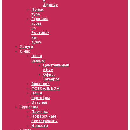
Африку
Поиск
тура
Горящие
туры
из
Ростова-
на-
Дону
Услуги
О нас
Наши
офисы
Центральный
офис
Офис.
Таганрог
Вакансии
ФОТОАЛЬБОМ
Наши
партнёры
Отзывы
Туристам
Памятка
Подарочные
сертификаты
Новости
Центр