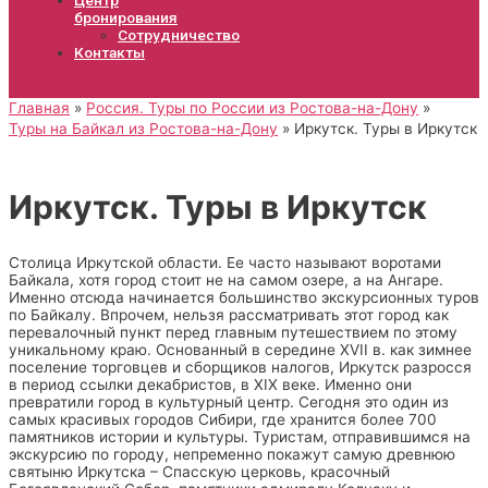
бронирования
Сотрудничество
Контакты
Главная
Россия. Туры по России из Ростова-на-Дону
Туры на Байкал из Ростова-на-Дону
Иркутск. Туры в Иркутск
Иркутск. Туры в Иркутск
Столица Иркутской области. Ее часто называют воротами
Байкала, хотя город стоит не на самом озере, а на Ангаре.
Именно отсюда начинается большинство экскурсионных туров
по Байкалу. Впрочем, нельзя рассматривать этот город как
перевалочный пункт перед главным путешествием по этому
уникальному краю. Основанный в середине XVII в. как зимнее
поселение торговцев и сборщиков налогов, Иркутск разросся
в период ссылки декабристов, в XIX веке. Именно они
превратили город в культурный центр. Сегодня это один из
самых красивых городов Сибири, где хранится более 700
памятников истории и культуры. Туристам, отправившимся на
экскурсию по городу, непременно покажут самую древнюю
святыню Иркутска – Спасскую церковь, красочный