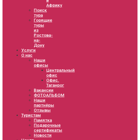
Африку
Поиск
тура
Горящие
туры
из
Ростова-
на-
Дону
Услуги
О нас
Наши
офисы
Центральный
офис
Офис.
Таганрог
Вакансии
ФОТОАЛЬБОМ
Наши
партнёры
Отзывы
Туристам
Памятка
Подарочные
сертификаты
Новости
Центр