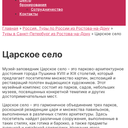
бронирования
Сотрудничество
Контакты
Главная
Россия. Туры по России из Ростова-на-Дону
Туры в Санкт-Петербург из Ростова-на-Дону
Царское село
Царское село
Музей-заповедник Царское село – это парково-архитектурное
достояния города Пушкина XVIII и XIX столетий, который
предлагает посетителям множество картин, экспозиций и
реставраций полотен выдающихся художников. Этот
музейный комплекс состоит из парков, садов, небольших
музеев, посвященных конкретной тематике и других
достопримечательных мест.
Царское село – это гармоничное объединение трех парков,
роскошной резиденции царя и множества павильонов,
выполненных в различных стилях архитектуры. Здесь
посетитель найдет различные сооружения, выполненные в
таких стилях, как готика и барокко, а также предметы
турецкой и китайской стилистики. Название этого