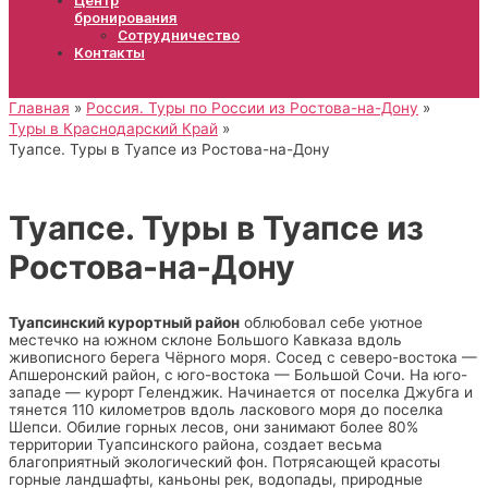
бронирования
Сотрудничество
Контакты
Главная
Россия. Туры по России из Ростова-на-Дону
Туры в Краснодарский Край
Туапсе. Туры в Туапсе из Ростова-на-Дону
Туапсе. Туры в Туапсе из
Ростова-на-Дону
Туапсинский курортный район
облюбовал себе уютное
местечко на южном склоне Большого Кавказа вдоль
живописного берега Чёрного моря. Сосед с северо-востока —
Апшеронский район, с юго-востока — Большой Сочи. На юго-
западе — курорт Геленджик. Начинается от поселка Джубга и
тянется 110 километров вдоль ласкового моря до поселка
Шепси. Обилие горных лесов, они занимают более 80%
территории Туапсинского района, создает весьма
благоприятный экологический фон. Потрясающей красоты
горные ландшафты, каньоны рек, водопады, природные