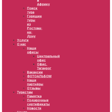
Африку
Поиск
тура
Горящие
туры
из
Ростова-
на-
Дону
Услуги
О нас
Наши
офисы
Центральный
офис
Офис.
Таганрог
Вакансии
ФОТОАЛЬБОМ
Наши
партнёры
Отзывы
Туристам
Памятка
Подарочные
сертификаты
Новости
Центр