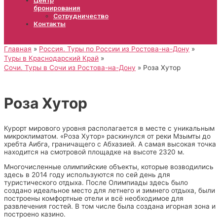
бронирования
Сотрудничество
Контакты
Главная
Россия. Туры по России из Ростова-на-Дону
Туры в Краснодарский Край
Сочи. Туры в Сочи из Ростова-на-Дону
Роза Хутор
Роза Хутор
Курорт мирового уровня располагается в месте с уникальным
микроклиматом. «Роза Хутор» раскинулся от реки Мзымты до
хребта Аибга, граничащего с Абхазией. А самая высокая точка
находится на смотровой площадке на высоте 2320 м.
Многочисленные олимпийские объекты, которые возводились
здесь в 2014 году используются по сей день для
туристического отдыха. После Олимпиады здесь было
создано идеальное место для летнего и зимнего отдыха, были
построены комфортные отели и всё необходимое для
развлечения гостей. В том числе была создана игорная зона и
построено казино.