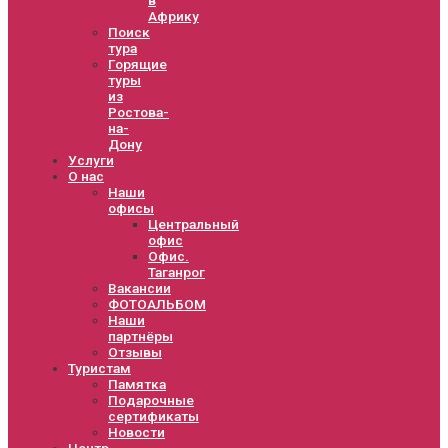
Африку
Поиск
тура
Горящие
туры
из
Ростова-
на-
Дону
Услуги
О нас
Наши
офисы
Центральный
офис
Офис.
Таганрог
Вакансии
ФОТОАЛЬБОМ
Наши
партнёры
Отзывы
Туристам
Памятка
Подарочные
сертификаты
Новости
Центр