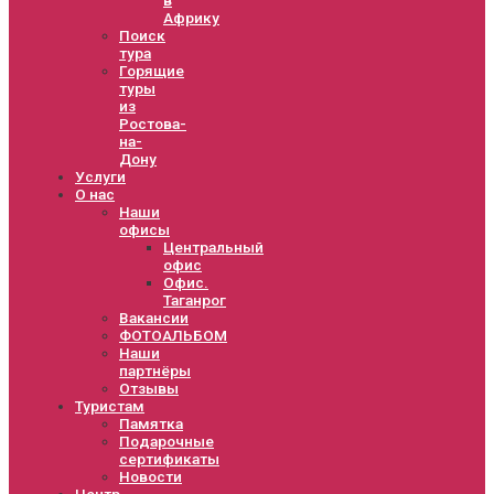
Африку
Поиск
тура
Горящие
туры
из
Ростова-
на-
Дону
Услуги
О нас
Наши
офисы
Центральный
офис
Офис.
Таганрог
Вакансии
ФОТОАЛЬБОМ
Наши
партнёры
Отзывы
Туристам
Памятка
Подарочные
сертификаты
Новости
Центр