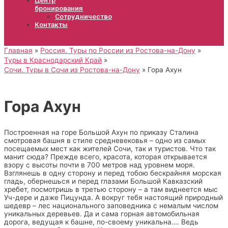
бронирования
Сотрудничество
Контакты
Главная
Россия. Туры по России из Ростова-на-Дону
Туры в Краснодарский Край
Сочи. Туры в Сочи из Ростова-на-Дону
Гора Ахун
Гора Ахун
Построенная на горе Большой Ахун по приказу Сталина
смотровая башня в стиле средневековья – одно из самых
посещаемых мест как жителей Сочи, так и туристов. Что так
манит сюда? Прежде всего, красота, которая открывается
взору с высоты почти в 700 метров над уровнем моря.
Взглянешь в одну сторону и перед тобою бескрайняя морская
гладь, обернешься и перед глазами Большой Кавказский
хребет, посмотришь в третью сторону – а там виднеется мыс
Уч-дере и даже Пицунда. А вокруг тебя настоящий природный
шедевр – лес национального заповедника с немалым числом
уникальных деревьев. Да и сама горная автомобильная
дорога, ведущая к башне, по-своему уникальна…. Ведь