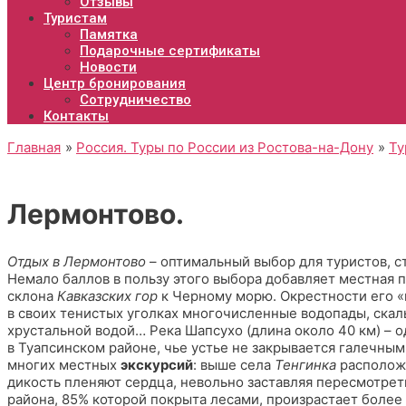
Отзывы
Туристам
Памятка
Подарочные сертификаты
Новости
Центр бронирования
Сотрудничество
Контакты
Главная
Россия. Туры по России из Ростова-на-Дону
Ту
Лермонтово.
Отдых в Лермонтово
– оптимальный выбор для туристов, с
Немало баллов в пользу этого выбора добавляет местная 
склона
Кавказских гор
к Черному морю. Окрестности его «
в своих тенистых уголках многочисленные водопады, скалы
хрустальной водой… Река Шапсухо (длина около 40 км) – 
в Туапсинском районе, чье устье не закрывается галечным
многих местных
экскурсий
: выше села
Тенгинка
расположе
дикость пленяют сердца, невольно заставляя пересмотре
района, 85% которой покрыта лесами, произрастает более 