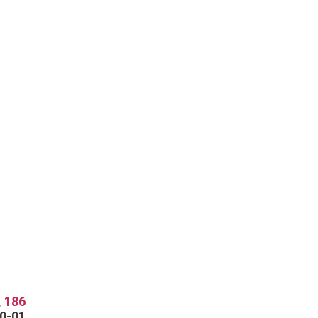
 186
70-01