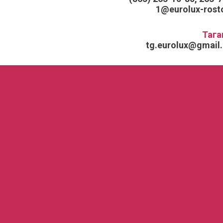
1@eurolux-rosto
Тага
tg.eurolux@gmail