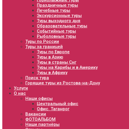
Горнолыжные туры
Праздничные туры
Лечебные туры
Экскурсионные туры
Туры выходного дня
Образовательные туры
Событийные туры
Рыболовные туры
Туры по России
Туры за границей
Туры по Европе
Туры в Азию
Туры в страны Снг
Туры на Карибы и в Америку
Туры в Африку
Поиск тура
Горящие туры из Ростова-на-Дону
Услуги
О нас
Наши офисы
Центральный офис
Офис. Таганрог
Вакансии
ФОТОАЛЬБОМ
Наши партнёры