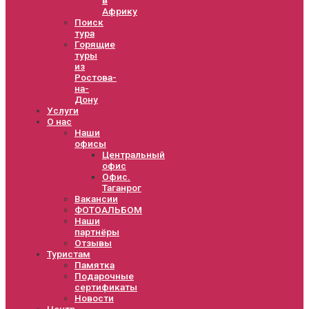
Африку
Поиск
тура
Горящие
туры
из
Ростова-
на-
Дону
Услуги
О нас
Наши
офисы
Центральный
офис
Офис.
Таганрог
Вакансии
ФОТОАЛЬБОМ
Наши
партнёры
Отзывы
Туристам
Памятка
Подарочные
сертификаты
Новости
Центр