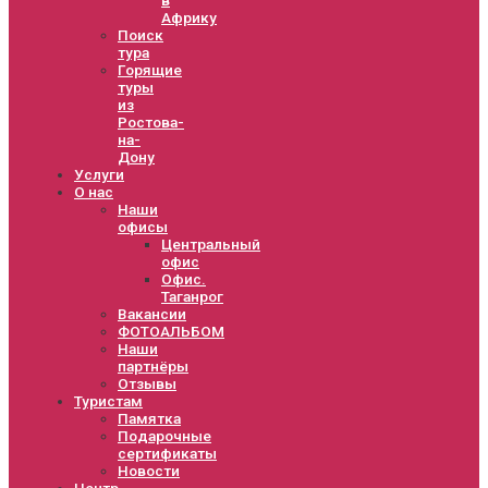
Африку
Поиск
тура
Горящие
туры
из
Ростова-
на-
Дону
Услуги
О нас
Наши
офисы
Центральный
офис
Офис.
Таганрог
Вакансии
ФОТОАЛЬБОМ
Наши
партнёры
Отзывы
Туристам
Памятка
Подарочные
сертификаты
Новости
Центр