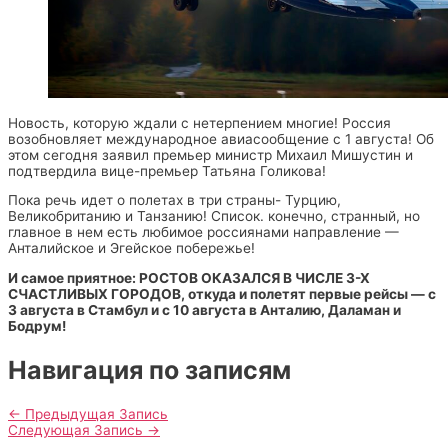
Новость, которую ждали с нетерпением многие! Россия
возобновляет международное авиасообщение с 1 августа! Об
этом сегодня заявил премьер министр Михаил Мишустин и
подтвердила вице-премьер Татьяна Голикова!
Пока речь идет о полетах в три страны- Турцию,
Великобританию и Танзанию! Список. конечно, странный, но
главное в нем есть любимое россиянами направление —
Анталийское и Эгейское побережье!
И самое приятное: РОСТОВ ОКАЗАЛСЯ В ЧИСЛЕ 3-Х
СЧАСТЛИВЫХ ГОРОДОВ, откуда и полетят первые рейсы — с
3 августа в Стамбул и с 10 августа в Анталию, Даламан и
Бодрум!
Навигация по записям
←
Предыдущая Запись
Следующая Запись
→