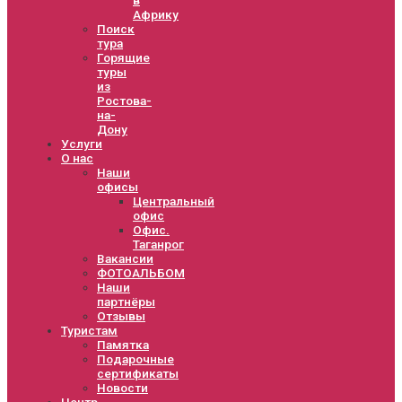
Африку
Поиск
тура
Горящие
туры
из
Ростова-
на-
Дону
Услуги
О нас
Наши
офисы
Центральный
офис
Офис.
Таганрог
Вакансии
ФОТОАЛЬБОМ
Наши
партнёры
Отзывы
Туристам
Памятка
Подарочные
сертификаты
Новости
Центр