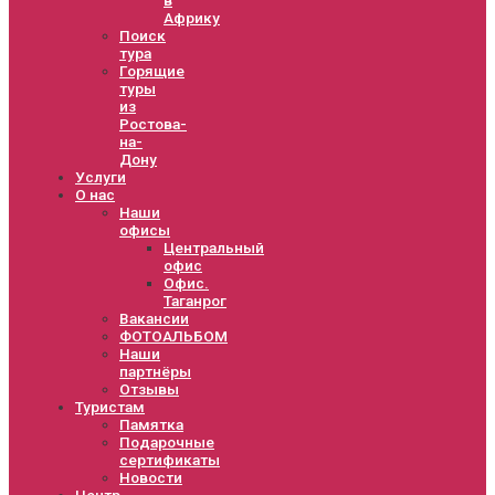
Африку
Поиск
тура
Горящие
туры
из
Ростова-
на-
Дону
Услуги
О нас
Наши
офисы
Центральный
офис
Офис.
Таганрог
Вакансии
ФОТОАЛЬБОМ
Наши
партнёры
Отзывы
Туристам
Памятка
Подарочные
сертификаты
Новости
Центр