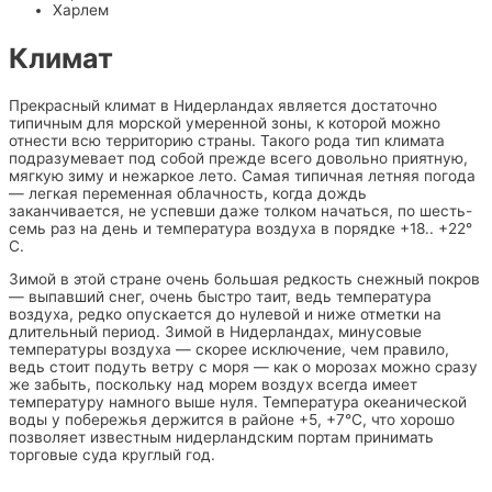
Харлем
Климат
Прекрасный климат в Нидерландах является достаточно
типичным для морской умеренной зоны, к которой можно
отнести всю территорию страны. Такого рода тип климата
подразумевает под собой прежде всего довольно приятную,
мягкую зиму и нежаркое лето. Самая типичная летняя погода
— легкая переменная облачность, когда дождь
заканчивается, не успевши даже толком начаться, по шесть-
семь раз на день и температура воздуха в порядке +18.. +22°
С.
Зимой в этой стране очень большая редкость снежный покров
— выпавший снег, очень быстро таит, ведь температура
воздуха, редко опускается до нулевой и ниже отметки на
длительный период. Зимой в Нидерландах, минусовые
температуры воздуха — скорее исключение, чем правило,
ведь стоит подуть ветру с моря — как о морозах можно сразу
же забыть, поскольку над морем воздух всегда имеет
температуру намного выше нуля. Температура океанической
воды у побережья держится в районе +5, +7°С, что хорошо
позволяет известным нидерландским портам принимать
торговые суда круглый год.