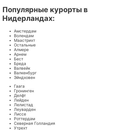
Популярные курорты в
Нидерландах:
Амстердам
Волендам
Маастрихт
Остальные
Алмере
Арнем
Бест
Бреда
Валвейк
Валкенбург
Эйндховен
Гаага
Гронинген
Делфт
Лейден
Лелистад
Леуварден
Лиссе
Роттердам
Северная Голландия
Утрехт