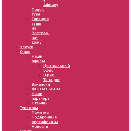
Африку
Поиск
тура
Горящие
туры
из
Ростова-
на-
Дону
Услуги
О нас
Наши
офисы
Центральный
офис
Офис.
Таганрог
Вакансии
ФОТОАЛЬБОМ
Наши
партнёры
Отзывы
Туристам
Памятка
Подарочные
сертификаты
Новости
Центр