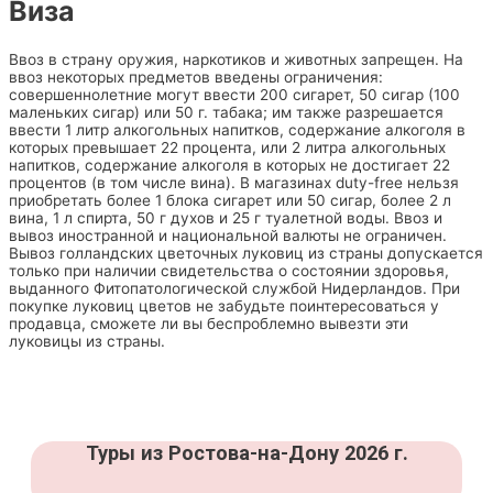
Виза
Ввоз в страну оружия, наркотиков и животных запрещен. На
ввоз некоторых предметов введены ограничения:
совершеннолетние могут ввести 200 сигарет, 50 сигар (100
маленьких сигар) или 50 г. табака; им также разрешается
ввести 1 литр алкогольных напитков, содержание алкоголя в
которых превышает 22 процента, или 2 литра алкогольных
напитков, содержание алкоголя в которых не достигает 22
процентов (в том числе вина). В магазинах duty-free нельзя
приобретать более 1 блока сигарет или 50 сигар, более 2 л
вина, 1 л спирта, 50 г духов и 25 г туалетной воды. Ввоз и
вывоз иностранной и национальной валюты не ограничен.
Вывоз голландских цветочных луковиц из страны допускается
только при наличии свидетельства о состоянии здоровья,
выданного Фитопатологической службой Нидерландов. При
покупке луковиц цветов не забудьте поинтересоваться у
продавца, сможете ли вы беспроблемно вывезти эти
луковицы из страны.
Туры из Ростова-на-Дону 2026 г.