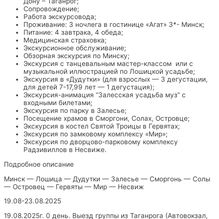
Дону – Таганрог;
Сопровождение;
Работа экскурсовода;
Проживание: 3 ночлега в гостинице «Агат» 3*- Минск;
Питание: 4 завтрака, 4 обеда;
Медицинская страховка;
Экскурсионное обслуживание;
Обзорная экскурсия по Минску;
Экскурсия с танцевальным мастер-классом или с
музыкальной иллюстрацией по Лошицкой усадьбе;
Экскурсия в «Дудутки» (для взрослых — 3 дегустации,
для детей 7-17,99 лет — 1 дегустация);
Экскурсия-анимация “Залесская усадьба муз” с
входными билетами;
Экскурсия по парку в Залесье;
Посещение храмов в Сморгони, Солах, Островце;
Экскурсия в костел Святой Троицы в Гервятах;
Экскурсия по замковому комплексу «Мир»;
Экскурсия по дворцово-парковому комплексу
Радзивиллов в Несвиже.
Подробное описание
Минск — Лошица — Дудутки — Залесье — Сморгонь — Солы
— Островец — Гервяты — Мир — Несвиж
19.08-23.08.2025
19.08.2025г. 0 день. Выезд группы из Таганрога (Автовокзал,