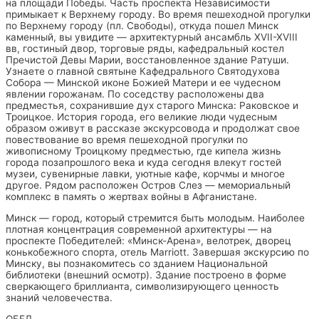
на площади Победы. Часть проспекта Независимости
примыкает к Верхнему городу. Во время пешеходной прогулки
по Верхнему городу (пл. Свободы), откуда пошел Минск
каменный, вы увидите — архитектурный ансамбль XVII-XVIII
вв, гостиный двор, торговые ряды, кафедральный костел
Пречистой Девы Марии, восстановленное здание Ратуши.
Узнаете о главной святыне Кафедрального Святодухова
Собора — Минской иконе Божией Матери и ее чудесном
явлении горожанам. По соседству расположены два
предместья, сохранившие дух старого Минска: Раковское и
Троицкое. История города, его великие люди чудесным
образом оживут в рассказе экскурсовода и продолжат свое
повествование во время пешеходной прогулки по
живописному Троицкому предместью, где кипела жизнь
города позапрошлого века и куда сегодня влекут гостей
музеи, сувенирные лавки, уютные кафе, корчмы и многое
другое. Рядом расположен Остров Слез — мемориальный
комплекс в память о жертвах войны в Афганистане.
Минск — город, который стремится быть молодым. Наиболее
плотная концентрация современной архитектуры — на
проспекте Победителей: «Минск-Арена», велотрек, дворец
конькобежного спорта, отель Marriott. Завершая экскурсию по
Минску, вы познакомитесь со зданием Национальной
библиотеки (внешний осмотр). Здание построено в форме
сверкающего бриллианта, символизирующего ценность
знаний человечества.
ОБЕД.