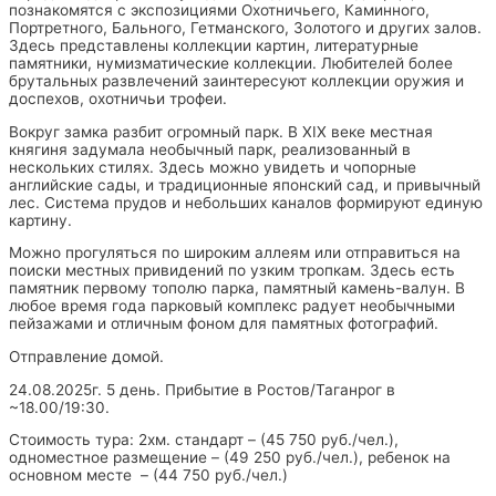
познакомятся с экспозициями Охотничьего, Каминного,
Портретного, Бального, Гетманского, Золотого и других залов.
Здесь представлены коллекции картин, литературные
памятники, нумизматические коллекции. Любителей более
брутальных развлечений заинтересуют коллекции оружия и
доспехов, охотничьи трофеи.
Вокруг замка разбит огромный парк. В XIX веке местная
княгиня задумала необычный парк, реализованный в
нескольких стилях. Здесь можно увидеть и чопорные
английские сады, и традиционные японский сад, и привычный
лес. Система прудов и небольших каналов формируют единую
картину.
Можно прогуляться по широким аллеям или отправиться на
поиски местных привидений по узким тропкам. Здесь есть
памятник первому тополю парка, памятный камень-валун. В
любое время года парковый комплекс радует необычными
пейзажами и отличным фоном для памятных фотографий.
Отправление домой.
24.08.2025г. 5 день. Прибытие в Ростов/Таганрог в
~18.00/19:30.
Стоимость тура: 2хм. стандарт – (45 750 руб./чел.),
одноместное размещение – (49 250 руб./чел.), ребенок на
основном месте – (44 750 руб./чел.)