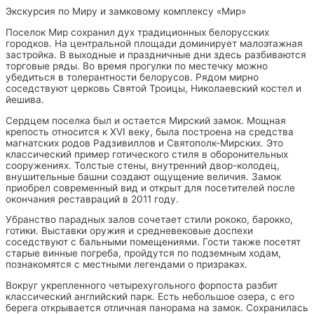
Экскурсия по Миру и замковому комплексу «Мир»
Поселок Мир сохранил дух традиционных белорусских
городков. На центральной площади доминирует малоэтажная
застройка. В выходные и праздничные дни здесь разбиваются
торговые ряды. Во время прогулки по местечку можно
убедиться в толерантности белорусов. Рядом мирно
соседствуют церковь Святой Троицы, Николаевский костел и
йешива.
Сердцем поселка был и остается Мирский замок. Мощная
крепость относится к XVI веку, была построена на средства
магнатских родов Радзивиллов и Святополк-Мирских. Это
классический пример готического стиля в оборонительных
сооружениях. Толстые стены, внутренний двор-колодец,
внушительные башни создают ощущение величия. Замок
приобрел современный вид и открыт для посетителей после
окончания реставраций в 2011 году.
Убранство парадных залов сочетает стили рококо, барокко,
готики. Выставки оружия и средневековые доспехи
соседствуют с бальными помещениями. Гости также посетят
старые винные погреба, пройдутся по подземным ходам,
познакомятся с местными легендами о призраках.
Вокруг укрепленного четырехугольного форпоста разбит
классический английский парк. Есть небольшое озера, с его
берега открывается отличная панорама на замок. Сохранилась