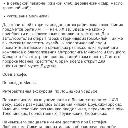
• в сельской пекарне (ржаной хлеб, деревенский сыр, масло,
травяной чай);
• «угощение мельника».
Для ценителей старины создана этнографическая экспозиция
предметов быта XVIII — нач. XX вв. Здесь же можно
приобрести и эксклюзивные подарки от мастеров. Для
автолюбителей открыт гараж старинных автомобилей! Так же
вы сможете посетить музейный зоологический сад и
прокатиться верхом на орловских рысаках. Близ музейного
комплекса с благословения Митрополита Минского и Слуцкого
Филарета был отстроен православный храм в честь Святого
пророка Иоанна Крестителя, храм всегда открыт для
посетителей музея Дудутки.
Обед в кафе.
Переезд в Минск.
Интерактивная экскурсия по Лошицкой усадьбе.
Первые письменные упоминания о Лошице относятся к XVI
веку, здесь размещались владения князей Друцких-Горских.
Имение несколько раз меняло владельцев, переходило в руки
Толочинских, Горностаевых, Прушинских, Любанских.
Наивысшего расцвета имение достигло при Евстафии
Любанском. Лошица превратилась в образцовую усадьбу