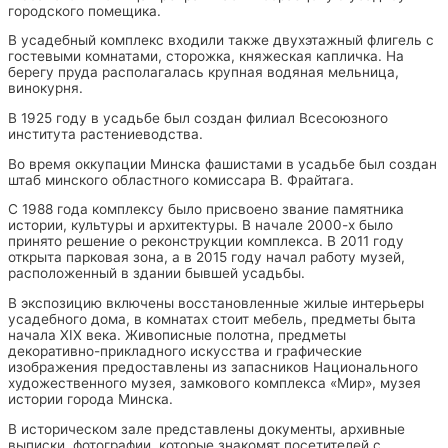
городского помещика.
В усадебный комплекс входили также двухэтажный флигель с
гостевыми комнатами, сторожка, княжеская капличка. На
берегу пруда располагалась крупная водяная мельница,
винокурня.
В 1925 году в усадьбе был создан филиал Всесоюзного
института растениеводства.
Во время оккупации Минска фашистами в усадьбе был создан
штаб минского областного комиссара В. Фрайтага.
С 1988 года комплексу было присвоено звание памятника
истории, культуры и архитектуры. В начале 2000-х было
принято решение о реконструкции комплекса. В 2011 году
открыта парковая зона, а в 2015 году начал работу музей,
расположенный в здании бывшей усадьбы.
В экспозицию включены восстановленные жилые интерьеры
усадебного дома, в комнатах стоит мебель, предметы быта
начала XIX века. Живописные полотна, предметы
декоративно-прикладного искусства и графические
изображения предоставлены из запасников Национального
художественного музея, замкового комплекса «Мир», музея
истории города Минска.
В историческом зале представлены документы, архивные
выписки, фотографии, которые знакомят посетителей с