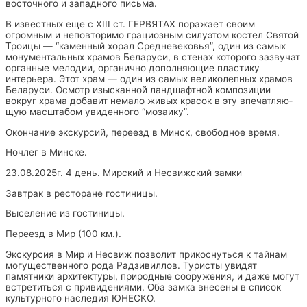
вос­точ­но­го и за­пад­но­го пись­ма.
В из­ве­ст­ных еще с XIII ст. ГЕРВЯТАХ по­ражает своим
огромным и неповторимо гра­ци­оз­ным си­лу­этом ко­сте­л Святой
Тро­и­цы — “ка­мен­ный хо­рал Средне­ве­ко­вья”, один из самых
монументальных храмов Беларуси, в стенах которого зазвучат
органные мелодии, органично дополняющие пластику
интерьера. Этот храм — один из самых великолепных храмов
Беларуси. Осмотр изыс­кан­ной ланд­шафт­ной ком­по­зи­ции
вокруг храма до­ба­вит немало живых кра­сок в эту впе­чат­ляю­
щую мас­шта­бом уви­ден­но­го “мозаику”.
Окончание экскурсий, переезд в Минск, свободное время.
Ночлег в Минске.
23.08.2025г. 4 день. Мирский и Несвижский замки
Завтрак в ресторане гостиницы.
Выселение из гостиницы.
Переезд в Мир (100 км.).
Экскурсия в Мир и Несвиж позволит прикоснуться к тайнам
могущественного рода Радзивиллов. Туристы увидят
памятники архитектуры, природные сооружения, и даже могут
встретиться с привидениями. Оба замка внесены в список
культурного наследия ЮНЕСКО.