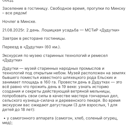
Заселение в гостиницу. Свободное время, прогулки по Минску
– все рядом!
Ночлег в Минске.
21.08.2025г. 2 день. Лошицкая усадьба — МСТиР «Дудутки»
Завтрак в ресторане гостиницы.
Переезд в «Дудутки» (60 км.).
Экскурсия по музею старинных технологий и ремесел
«Дудутки»
Дудутки — музей старинных народных промыслов и
технологий под открытым небом. Музей расположен на землях
бывшего поместья известного шляхецкого рода Ельских и
занимает площадь в 160 га. Провести день в Дудутках — это
всё равно что прожить день в 19 веке: узнать историю
создания и секреты действующей ветряной мельницы,
попробовать свои силы в качестве мастера гончарных дел,
сельского кузнеца-силача и деревенского пекаря. Во время
экскурсии вас ожидают дегустации (3 для взрослых, 1 для
детей до 18 лет):
• у самогонного аппарата (самогон, хлеб, соленый огурец,
мед);