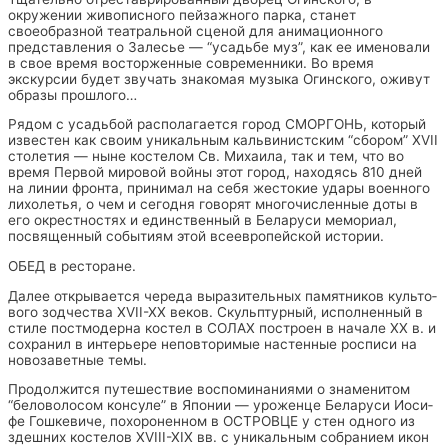
окружении живописного пейзажного парка, станет
своеобразной театральной сценой для анимационного
представления о Залесье — “усадьбе муз”, как ее именовали
в свое время восторженные современники. Во время
экскурсии будет звучать знакомая музыка Огинского, оживут
образы прошлого…
Рядом с усадьбой располагается горо­д СМОРГОНЬ, ко­то­рый
известен как сво­им уникальным кальвинистским “сбо­ром” XVII
сто­ле­тия — ны­не ко­сте­лом Св. Ми­ха­и­ла, так и тем, что во
время Первой мировой войны этот город, находясь 810 дней
на линии фронта, принимал на себя жестокие удары военного
лихолетья, о чем и сегодня говорят многочисленные доты в
его окрестностях и единственный в Беларуси мемориал,
посвященный событиям этой всеевропейской истории.
ОБЕД в ресторане.
Да­лее от­кры­ва­ет­ся че­ре­да вы­ра­зи­тель­ных па­мят­ни­ков культо­
во­го зод­че­ства XVII-XX ве­ков. Скульп­тур­ный, ис­пол­нен­ный в
сти­ле пост­мо­дер­на ко­стел в СОЛАХ постро­ен в на­ча­ле XX в. и
сохранил в интерьере не­по­вто­ри­мые настенные рос­пи­си на
новозаветные темы.
Про­дол­жится пу­те­ше­ствие вос­по­ми­на­ни­я­ми о зна­ме­ни­том
“беловолосом кон­су­ле” в Япо­нии — уро­жен­це Бе­ла­ру­си Иоси­
фе Гош­ке­ви­че, похороненном в ОСТРОВЦЕ у стен од­но­го из
здеш­них ко­сте­лов ХVIII-XIX вв. с уни­каль­ным со­бра­ни­ем икон