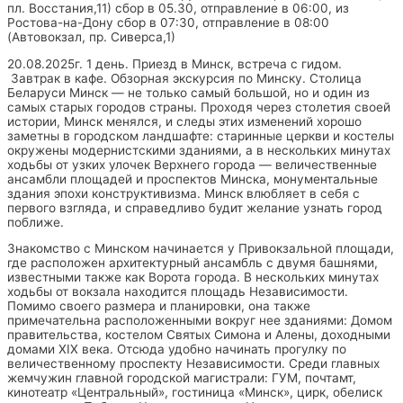
пл. Восстания,11) сбор в 05.30, отправление в 06:00, из
Ростова-на-Дону сбор в 07:30, отправление в 08:00
(Автовокзал, пр. Сиверса,1)
20.08.2025г. 1 день. Приезд в Минск, встреча с гидом.
Завтрак в кафе. Обзорная экскурсия по Минску. Столица
Беларуси Минск — не только самый большой, но и один из
самых старых городов страны. Проходя через столетия своей
истории, Минск менялся, и следы этих изменений хорошо
заметны в городском ландшафте: старинные церкви и костелы
окружены модернистскими зданиями, а в нескольких минутах
ходьбы от узких улочек Верхнего города — величественные
ансамбли площадей и проспектов Минска, монументальные
здания эпохи конструктивизма. Минск влюбляет в себя с
первого взгляда, и справедливо будит желание узнать город
поближе.
Знакомство с Минском начинается у Привокзальной площади,
где расположен архитектурный ансамбль с двумя башнями,
известными также как Ворота города. В нескольких минутах
ходьбы от вокзала находится площадь Независимости.
Помимо своего размера и планировки, она также
примечательна расположенными вокруг нее зданиями: Домом
правительства, костелом Святых Симона и Алены, доходными
домами XIX века. Отсюда удобно начинать прогулку по
величественному проспекту Независимости. Среди главных
жемчужин главной городской магистрали: ГУМ, почтамт,
кинотеатр «Центральный», гостиница «Минск», цирк, обелиск