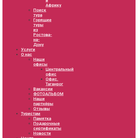
Африку
Поиск
тура
Горящие
туры
из
Ростова-
на-
Дону
Услуги
О нас
Наши
офисы
Центральный
офис
Офис.
Таганрог
Вакансии
ФОТОАЛЬБОМ
Наши
партнёры
Отзывы
Туристам
Памятка
Подарочные
сертификаты
Новости
Центр