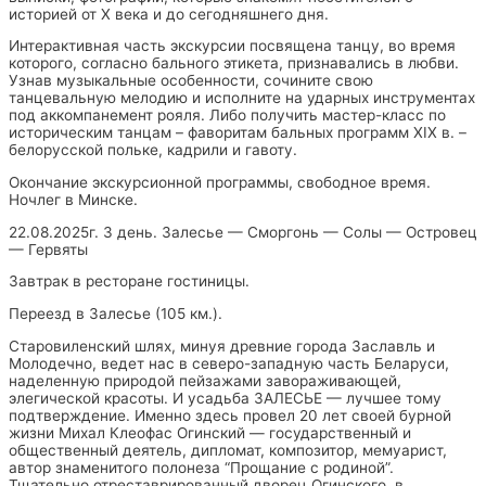
историей от X века и до сегодняшнего дня.
Интерактивная часть экскурсии посвящена танцу, во время
которого, согласно бального этикета, признавались в любви.
Узнав музыкальные особенности, сочините свою
танцевальную мелодию и исполните на ударных инструментах
под аккомпанемент рояля. Либо получить мастер-класс по
историческим танцам – фаворитам бальных программ XIX в. –
белорусской польке, кадрили и гавоту.
Окончание экскурсионной программы, свободное время.
Ночлег в Минске.
22.08.2025г. 3 день. Залесье — Сморгонь — Солы — Островец
— Гервяты
Завтрак в ресторане гостиницы.
Переезд в Залесье (105 км.).
Старовиленский шлях, минуя древние города Заславль и
Молодечно, ведет нас в северо-западную часть Беларуси,
наделенную природой пейзажами завораживающей,
элегической красоты. И усадьба ЗАЛЕСЬЕ — лучшее тому
подтверждение. Именно здесь провел 20 лет своей бурной
жизни Михал Клеофас Огинский — государственный и
общественный деятель, дипломат, композитор, мемуарист,
автор знаменитого полонеза “Прощание с родиной”.
Тщательно отреставрированный дворец Огинского, в