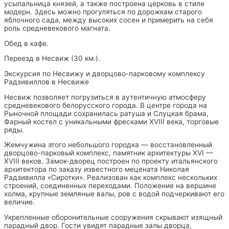
усыпальница князей, а также построена церковь в стиле
модерн. Здесь можно прогуляться по дорожкам старого
яблочного сада, между высоких сосен и примерить на себя
роль средневекового магната.
Обед в кафе.
Переезд в Несвиж (30 км.).
Экскурсия по Несвижу и дворцово-парковому комплексу
Радзивиллов в Несвиже
Несвиж позволяет погрузиться в аутентичную атмосферу
средневекового белорусского города. В центре города на
Рыночной площади сохранилась ратуша и Слуцкая брама,
Фарный костел с уникальными фресками XVIII века, торговые
ряды.
Жемчужина этого небольшого городка — восстановленный
дворцово-парковый комплекс, памятник архитектуры XVI —
XVIII веков. Замок-дворец построен по проекту итальянского
архитектора по заказу известного мецената Николая
Радзивилла «Сиротки». Реализован как комплекс нескольких
строений, соединенных переходами. Положение на вершине
холма, крупные земляные валы, ров с водой подчеркивают его
величие.
Укрепленные оборонительные сооружения скрывают изящный
парадный двор. Гости увидят парадные залы дворца,