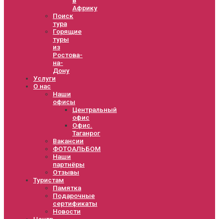
Африку
Поиск
тура
Горящие
туры
из
Ростова-
на-
Дону
Услуги
О нас
Наши
офисы
Центральный
офис
Офис.
Таганрог
Вакансии
ФОТОАЛЬБОМ
Наши
партнёры
Отзывы
Туристам
Памятка
Подарочные
сертификаты
Новости
Центр