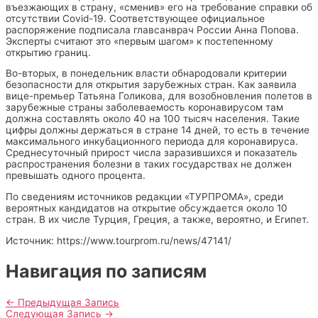
въезжающих в страну, «сменив» его на требование справки об
отсутствии Covid-19. Соответствующее официальное
распоряжение подписала главсанврач России Анна Попова.
Эксперты считают это «первым шагом» к постепенному
открытию границ.
Во-вторых, в понедельник власти обнародовали критерии
безопасности для открытия зарубежных стран. Как заявила
вице-премьер Татьяна Голикова, для возобновления полетов в
зарубежные страны заболеваемость коронавирусом там
должна составлять около 40 на 100 тысяч населения. Такие
цифры должны держаться в стране 14 дней, то есть в течение
максимального инкубационного периода для коронавируса.
Среднесуточный прирост числа заразившихся и показатель
распространения болезни в таких государствах не должен
превышать одного процента.
По сведениям источников редакции «ТУРПРОМА», среди
вероятных кандидатов на открытие обсуждается около 10
стран. В их числе Турция, Греция, а также, вероятно, и Египет.
Источник: https://www.tourprom.ru/news/47141/
Навигация по записям
←
Предыдущая Запись
Следующая Запись
→