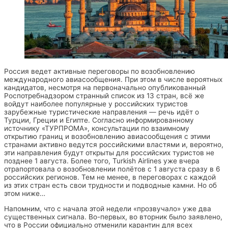
Россия ведет активные переговоры по возобновлению
международного авиасообщения. При этом в числе вероятных
кандидатов, несмотря на первоначально опубликованный
Роспотребнадзором странный список из 13 стран, всё же
войдут наиболее популярные у российских туристов
зарубежные туристические направления — речь идёт о
Турции, Греции и Египте. Согласно информированному
источнику «ТУРПРОМА», консультации по взаимному
открытию границ и возобновлению авиасообщения с этими
странами активно ведутся российскими властями и, вероятно,
эти направления будут открыты для российских туристов не
позднее 1 августа. Более того, Turkish Airlines уже вчера
отрапортовала о возобновлении полётов с 1 августа сразу в 6
российских регионов. Тем не менее, в переговорах с каждой
из этих стран есть свои трудности и подводные камни. Но об
этом ниже…
Напомним, что с начала этой недели «прозвучало» уже два
существенных сигнала. Во-первых, во вторник было заявлено,
что в России официально отменили карантин для всех